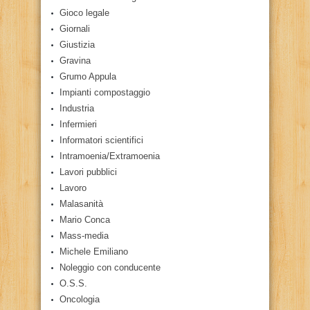
Gioco legale
Giornali
Giustizia
Gravina
Grumo Appula
Impianti compostaggio
Industria
Infermieri
Informatori scientifici
Intramoenia/Extramoenia
Lavori pubblici
Lavoro
Malasanità
Mario Conca
Mass-media
Michele Emiliano
Noleggio con conducente
O.S.S.
Oncologia