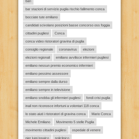
bari
bar stazioni di servizio puglia rischio fallimento conca
bocciate tute emiliano
candidati scivolano posizioni basse concorso oss foggia
cittadini pugliesi
Conca
conca video ristoratori gravina di puglia
consiglio regionale
coronavirus
elezioni
elezioni regionali
emiliano avvilisce infermieri pugliesi
emiliano nessun premio economico infermieri
emiliano pessimo assessore
emiliano sempre dalla durso
emiliano sempre in televisione
emiliano snobba gli infermieri pugliesi
fondi crisi puglia
inail non riconosce infortuni a volontari 118 conca
lo stato aiuti i ristoratori di gravina conca
Mario Conca
Michele Emiliano
Movimento 5 stelle Puglia
movimento cittadini pugliesi
ospedale di venere
pier luigi lopalco
policlinico