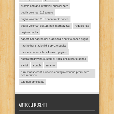
premio emiliano infermieri pugliesi zero
puglia volontari 118 a nero
puglia volontari 118 senza tutele conca
puglia volontari del 118 non internalizzati
raffaele fitto
regione puglia
riaperti bar riaprire bar stazioni di servizio conca puglia
riaprire bar stazioni di servizio puglia
risorse economiche infermieri pugliesi
ristoratori gravina custodi di tradizioni culinarie conca
sanità
scuola
taranto
turni massacranti e rischio contagio emiliano premi zero
per infermieri
tute non omologate
ARTICOLI RECENTI