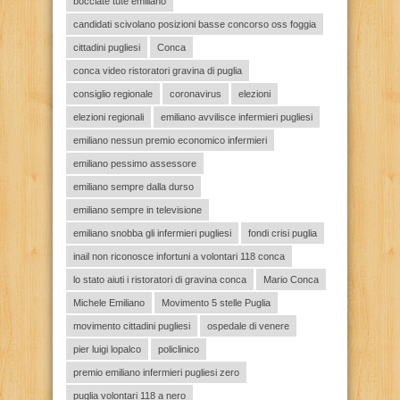
bocciate tute emiliano
candidati scivolano posizioni basse concorso oss foggia
cittadini pugliesi
Conca
conca video ristoratori gravina di puglia
consiglio regionale
coronavirus
elezioni
elezioni regionali
emiliano avvilisce infermieri pugliesi
emiliano nessun premio economico infermieri
emiliano pessimo assessore
emiliano sempre dalla durso
emiliano sempre in televisione
emiliano snobba gli infermieri pugliesi
fondi crisi puglia
inail non riconosce infortuni a volontari 118 conca
lo stato aiuti i ristoratori di gravina conca
Mario Conca
Michele Emiliano
Movimento 5 stelle Puglia
movimento cittadini pugliesi
ospedale di venere
pier luigi lopalco
policlinico
premio emiliano infermieri pugliesi zero
puglia volontari 118 a nero