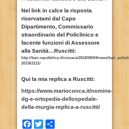
Nel link in calce la risposta
riservatami dal Capo
Dipartimento, Commissario
straordinario del Policlinico e
facente funzioni di Assessore
alla Sanità…Ruscitti:
http://bari.repubblica.it/cronaca/2018/08/04/news/bari_policli
203363121/
Qui la mia replica a Ruscitti:
https://www.marioconca.it/nomine-
dg-e-ortopedia-dellospedale-
della-murgia-replica-a-ruscitti/
Facebook
Twitter
Condividi