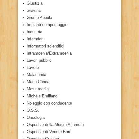
Giustizia
Gravina
Grumo Appula
Impianti compostaggio
Industria
Infermieri
Informatori scientifici
Intramoenia/Extramoenia
Lavori pubblici
Lavoro
Malasanità
Mario Conca
Mass-media
Michele Emiliano
Noleggio con conducente
O.S.S.
Oncologia
Ospedale della Murgia Altamura
Ospedale di Venere Bari
Ospedale Gravina