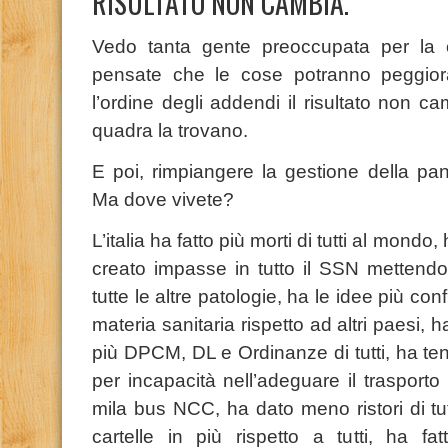
RISULTATO NON CAMBIA.
Vedo tanta gente preoccupata per la 
pensate che le cose potranno peggior
l’ordine degli addendi il risultato non c
quadra la trovano.
E poi, rimpiangere la gestione della pa
Ma dove vivete?
L’italia ha fatto più morti di tutti al mondo,
creato impasse in tutto il SSN mettendo 
tutte le altre patologie, ha le idee più co
materia sanitaria rispetto ad altri paesi, ha 
più DPCM, DL e Ordinanze di tutti, ha tenu
per incapacità nell’adeguare il trasporto
mila bus NCC, ha dato meno ristori di tutti
cartelle in più rispetto a tutti, ha fa