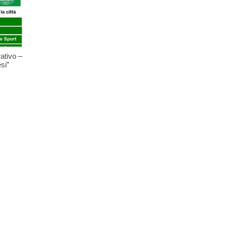
ativo –
si”