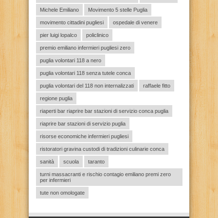
Michele Emiliano
Movimento 5 stelle Puglia
movimento cittadini pugliesi
ospedale di venere
pier luigi lopalco
policlinico
premio emiliano infermieri pugliesi zero
puglia volontari 118 a nero
puglia volontari 118 senza tutele conca
puglia volontari del 118 non internalizzati
raffaele fitto
regione puglia
riaperti bar riaprire bar stazioni di servizio conca puglia
riaprire bar stazioni di servizio puglia
risorse economiche infermieri pugliesi
ristoratori gravina custodi di tradizioni culinarie conca
sanità
scuola
taranto
turni massacranti e rischio contagio emiliano premi zero
per infermieri
tute non omologate