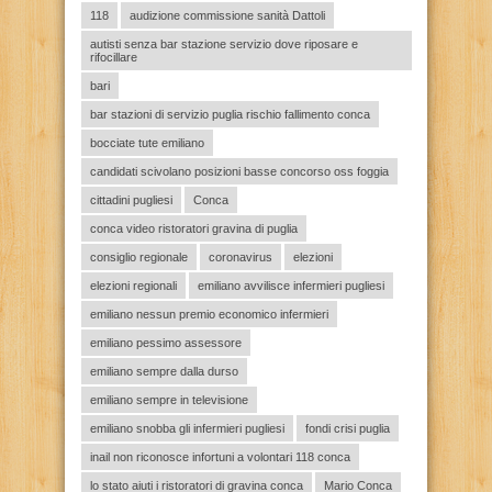
118
audizione commissione sanità Dattoli
autisti senza bar stazione servizio dove riposare e
rifocillare
bari
bar stazioni di servizio puglia rischio fallimento conca
bocciate tute emiliano
candidati scivolano posizioni basse concorso oss foggia
cittadini pugliesi
Conca
conca video ristoratori gravina di puglia
consiglio regionale
coronavirus
elezioni
elezioni regionali
emiliano avvilisce infermieri pugliesi
emiliano nessun premio economico infermieri
emiliano pessimo assessore
emiliano sempre dalla durso
emiliano sempre in televisione
emiliano snobba gli infermieri pugliesi
fondi crisi puglia
inail non riconosce infortuni a volontari 118 conca
lo stato aiuti i ristoratori di gravina conca
Mario Conca