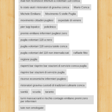
inail non riconosce infortuni a volontari 118 conca
lo stato aiuti i ristoratori di gravina conca
Mario Conca
Michele Emiliano
Movimento 5 stelle Puglia
movimento cittadini pugliesi
ospedale di venere
pier luigi lopalco
policlinico
premio emiliano infermieri pugliesi zero
puglia volontari 118 a nero
puglia volontari 118 senza tutele conca
puglia volontari del 118 non internalizzati
raffaele fitto
regione puglia
riaperti bar riaprire bar stazioni di servizio conca puglia
riaprire bar stazioni di servizio puglia
risorse economiche infermieri pugliesi
ristoratori gravina custodi di tradizioni culinarie conca
sanità
scuola
taranto
turni massacranti e rischio contagio emiliano premi zero
per infermieri
tute non omologate