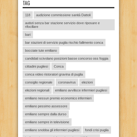
TAG
118
audizione commissione sanità Dattoli
autisti senza bar stazione servizio dove riposare e
rifocillare
bari
bar stazioni di servizio puglia rischio fallimento conca
bocciate tute emiliano
candidati scivolano posizioni basse concorso oss foggia
cittadini pugliesi
Conca
conca video ristoratori gravina di puglia
consiglio regionale
coronavirus
elezioni
elezioni regionali
emiliano avvilisce infermieri pugliesi
emiliano nessun premio economico infermieri
emiliano pessimo assessore
emiliano sempre dalla durso
emiliano sempre in televisione
emiliano snobba gli infermieri pugliesi
fondi crisi puglia