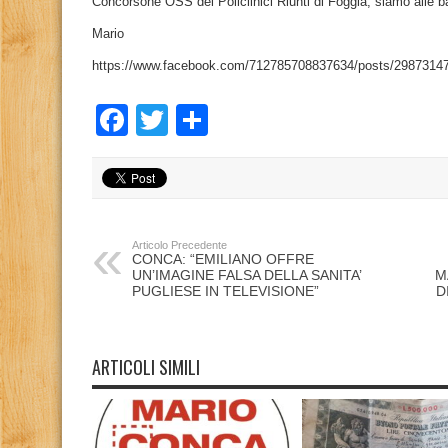
Concorsone OSS dei Policlinici Riunti di Foggia, siamo alle 
Mario
https://www.facebook.com/712785708837634/posts/2987314
Facebook
Twitter
Condividi
Articolo Precedente
CONCA: “EMILIANO OFFRE
UN’IMAGINE FALSA DELLA SANITA’
M
PUGLIESE IN TELEVISIONE”
D
ARTICOLI SIMILI