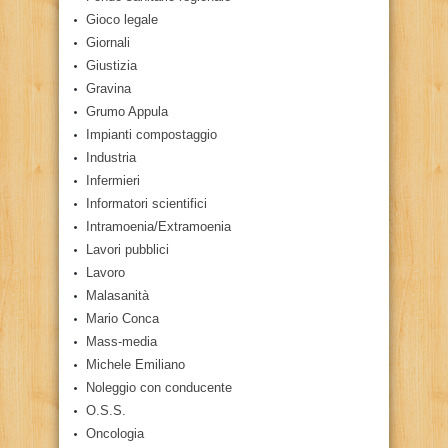
Gioco legale
Giornali
Giustizia
Gravina
Grumo Appula
Impianti compostaggio
Industria
Infermieri
Informatori scientifici
Intramoenia/Extramoenia
Lavori pubblici
Lavoro
Malasanità
Mario Conca
Mass-media
Michele Emiliano
Noleggio con conducente
O.S.S.
Oncologia