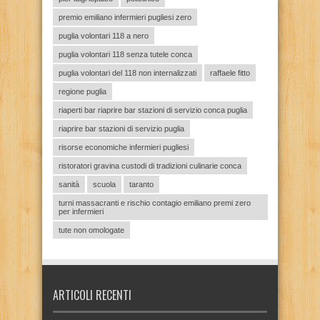
premio emiliano infermieri pugliesi zero
puglia volontari 118 a nero
puglia volontari 118 senza tutele conca
puglia volontari del 118 non internalizzati
raffaele fitto
regione puglia
riaperti bar riaprire bar stazioni di servizio conca puglia
riaprire bar stazioni di servizio puglia
risorse economiche infermieri pugliesi
ristoratori gravina custodi di tradizioni culinarie conca
sanità
scuola
taranto
turni massacranti e rischio contagio emiliano premi zero
per infermieri
tute non omologate
ARTICOLI RECENTI