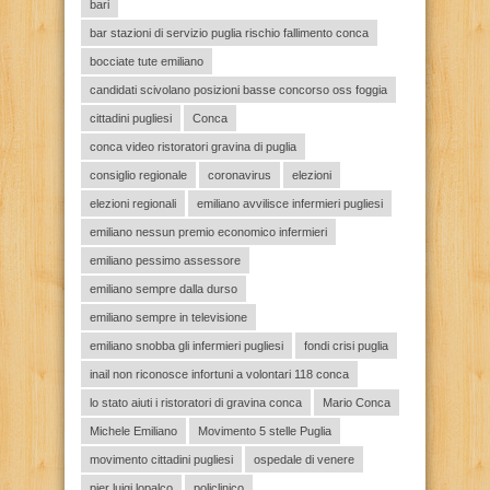
bari
bar stazioni di servizio puglia rischio fallimento conca
bocciate tute emiliano
candidati scivolano posizioni basse concorso oss foggia
cittadini pugliesi
Conca
conca video ristoratori gravina di puglia
consiglio regionale
coronavirus
elezioni
elezioni regionali
emiliano avvilisce infermieri pugliesi
emiliano nessun premio economico infermieri
emiliano pessimo assessore
emiliano sempre dalla durso
emiliano sempre in televisione
emiliano snobba gli infermieri pugliesi
fondi crisi puglia
inail non riconosce infortuni a volontari 118 conca
lo stato aiuti i ristoratori di gravina conca
Mario Conca
Michele Emiliano
Movimento 5 stelle Puglia
movimento cittadini pugliesi
ospedale di venere
pier luigi lopalco
policlinico