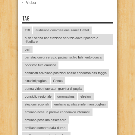
Video
TAG
118
audizione commissione sanità Dattoli
autisti senza bar stazione servizio dove riposare e
rifocillare
bari
bar stazioni di servizio puglia rischio fallimento conca
bocciate tute emiliano
candidati scivolano posizioni basse concorso oss foggia
cittadini pugliesi
Conca
conca video ristoratori gravina di puglia
consiglio regionale
coronavirus
elezioni
elezioni regionali
emiliano avvilisce infermieri pugliesi
emiliano nessun premio economico infermieri
emiliano pessimo assessore
emiliano sempre dalla durso