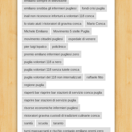
emiliano sempre in televisione
emiliano snobba gli infermieri pugliesi
fondi crisi puglia
inail non riconosce infortuni a volontari 118 conca
lo stato aiuti i ristoratori di gravina conca
Mario Conca
Michele Emiliano
Movimento 5 stelle Puglia
movimento cittadini pugliesi
ospedale di venere
pier luigi lopalco
policlinico
premio emiliano infermieri pugliesi zero
puglia volontari 118 a nero
puglia volontari 118 senza tutele conca
puglia volontari del 118 non internalizzati
raffaele fitto
regione puglia
riaperti bar riaprire bar stazioni di servizio conca puglia
riaprire bar stazioni di servizio puglia
risorse economiche infermieri pugliesi
ristoratori gravina custodi di tradizioni culinarie conca
sanità
scuola
taranto
turni massacranti e rischio contagio emiliano premi zero