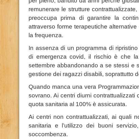
per pieno, bandito da anni perché giusta
remunerare le strutture contrattualizzate, n
preoccupa prima di garantire la continu
attraverso forme terapeutiche alternative
la frequenza.
In assenza di un programma di ripristino 
di emergenza covid, il rischio è che la
settembre abbandonando a se stessi e sca
gestione dei ragazzi disabili, soprattutto de
Quando manca una vera Programmazione,
sovrano. Ai centri diurni contrattualizzati
quota sanitaria al 100% è assicurata.
Ai centri non contrattualizzati, ai quali
sanitaria e l’utilizzo dei buoni servizi
soccombenza.