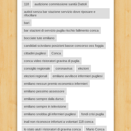
118
audizione commissione sanità Dattoli
autisti senza bar stazione servizio dove riposare e
rifocillare
bari
bar stazioni di servizio puglia rischio fallimento conca
bocciate tute emiliano
candidati scivolano posizioni basse concorso oss foggia
cittadini pugliesi
Conca
conca video ristoratori gravina di puglia
consiglio regionale
coronavirus
elezioni
elezioni regionali
emiliano avvilisce infermieri pugliesi
emiliano nessun premio economico infermieri
emiliano pessimo assessore
emiliano sempre dalla durso
emiliano sempre in televisione
emiliano snobba gli infermieri pugliesi
fondi crisi puglia
inail non riconosce infortuni a volontari 118 conca
lo stato aiuti i ristoratori di gravina conca
Mario Conca