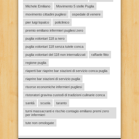
Michele Emiliano
Movimento 5 stelle Puglia
movimento cittadini pugliesi
ospedale di venere
pier luigi lopalco
policlinico
premio emiliano infermieri pugliesi zero
puglia volontari 118 a nero
puglia volontari 118 senza tutele conca
puglia volontari del 118 non internalizzati
raffaele fitto
regione puglia
riaperti bar riaprire bar stazioni di servizio conca puglia
riaprire bar stazioni di servizio puglia
risorse economiche infermieri pugliesi
ristoratori gravina custodi di tradizioni culinarie conca
sanità
scuola
taranto
turni massacranti e rischio contagio emiliano premi zero
per infermieri
tute non omologate