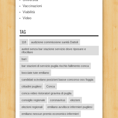
Vaccinazioni
Viabilità
Video
TAG
118
audizione commissione sanità Dattoli
autisti senza bar stazione servizio dove riposare e
rifocillare
bari
bar stazioni di servizio puglia rischio fallimento conca
bocciate tute emiliano
candidati scivolano posizioni basse concorso oss foggia
cittadini pugliesi
Conca
conca video ristoratori gravina di puglia
consiglio regionale
coronavirus
elezioni
elezioni regionali
emiliano avvilisce infermieri pugliesi
emiliano nessun premio economico infermieri