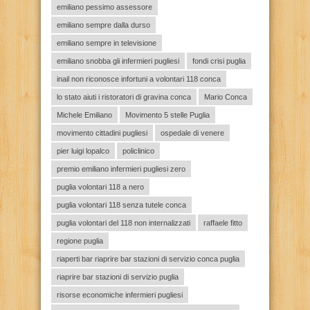
emiliano pessimo assessore
emiliano sempre dalla durso
emiliano sempre in televisione
emiliano snobba gli infermieri pugliesi
fondi crisi puglia
inail non riconosce infortuni a volontari 118 conca
lo stato aiuti i ristoratori di gravina conca
Mario Conca
Michele Emiliano
Movimento 5 stelle Puglia
movimento cittadini pugliesi
ospedale di venere
pier luigi lopalco
policlinico
premio emiliano infermieri pugliesi zero
puglia volontari 118 a nero
puglia volontari 118 senza tutele conca
puglia volontari del 118 non internalizzati
raffaele fitto
regione puglia
riaperti bar riaprire bar stazioni di servizio conca puglia
riaprire bar stazioni di servizio puglia
risorse economiche infermieri pugliesi