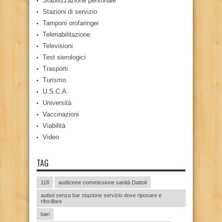
Stabilizzazione personale
Stazioni di servizio
Tamponi orofaringei
Teleriabilitazione
Televisioni
Test sierologici
Trasporti
Turismo
U.S.C.A.
Università
Vaccinazioni
Viabilità
Video
TAG
118
audizione commissione sanità Dattoli
autisti senza bar stazione servizio dove riposare e
rifocillare
bari