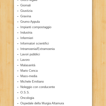
Giornali
Giustizia
Gravina
Grumo Appula
Impianti compostaggio
Industria
Infermieri
Informatori scientifici
Intramoenia/Extramoenia
Lavori pubblici
Lavoro
Malasanità
Mario Conca
Mass-media
Michele Emiliano
Noleggio con conducente
O.S.S.
Oncologia
Ospedale della Murgia Altamura