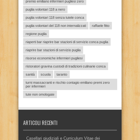
premio emiliano infermieri pugliesi zero
puglia volontari 118 a nero
puglia volontari 118 senza tutele conca
puglia volontari del 118 non internalizzati
raffaele fitto
regione puglia
riaperti bar riaprire bar stazioni di servizio conca puglia
riaprire bar stazioni di servizio puglia
risorse economiche infermieri pugliesi
ristoratori gravina custodi di tradizioni culinarie conca
sanità
scuola
taranto
turni massacranti e rischio contagio emiliano premi zero
per infermieri
tute non omologate
ARTICOLI RECENTI
Casellari giudiziali e Curriculum Vitae dei