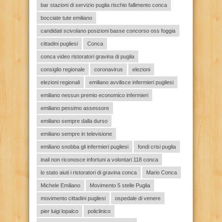
bar stazioni di servizio puglia rischio fallimento conca
bocciate tute emiliano
candidati scivolano posizioni basse concorso oss foggia
cittadini pugliesi
Conca
conca video ristoratori gravina di puglia
consiglio regionale
coronavirus
elezioni
elezioni regionali
emiliano avvilisce infermieri pugliesi
emiliano nessun premio economico infermieri
emiliano pessimo assessore
emiliano sempre dalla durso
emiliano sempre in televisione
emiliano snobba gli infermieri pugliesi
fondi crisi puglia
inail non riconosce infortuni a volontari 118 conca
lo stato aiuti i ristoratori di gravina conca
Mario Conca
Michele Emiliano
Movimento 5 stelle Puglia
movimento cittadini pugliesi
ospedale di venere
pier luigi lopalco
policlinico