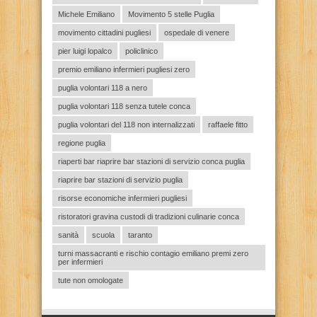
Michele Emiliano
Movimento 5 stelle Puglia
movimento cittadini pugliesi
ospedale di venere
pier luigi lopalco
policlinico
premio emiliano infermieri pugliesi zero
puglia volontari 118 a nero
puglia volontari 118 senza tutele conca
puglia volontari del 118 non internalizzati
raffaele fitto
regione puglia
riaperti bar riaprire bar stazioni di servizio conca puglia
riaprire bar stazioni di servizio puglia
risorse economiche infermieri pugliesi
ristoratori gravina custodi di tradizioni culinarie conca
sanità
scuola
taranto
turni massacranti e rischio contagio emiliano premi zero
per infermieri
tute non omologate