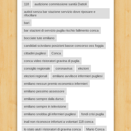
118
audizione commissione sanità Dattoli
autisti senza bar stazione servizio dove riposare e
rifocillare
bari
bar stazioni di servizio puglia rischio fallimento conca
bocciate tute emiliano
candidati scivolano posizioni basse concorso oss foggia
cittadini pugliesi
Conca
conca video ristoratori gravina di puglia
consiglio regionale
coronavirus
elezioni
elezioni regionali
emiliano avvilisce infermieri pugliesi
emiliano nessun premio economico infermieri
emiliano pessimo assessore
emiliano sempre dalla durso
emiliano sempre in televisione
emiliano snobba gli infermieri pugliesi
fondi crisi puglia
inail non riconosce infortuni a volontari 118 conca
lo stato aiuti i ristoratori di gravina conca
Mario Conca