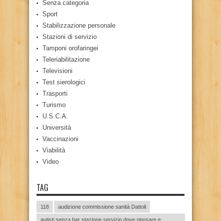
Senza categoria
Sport
Stabilizzazione personale
Stazioni di servizio
Tamponi orofaringei
Teleriabilitazione
Televisioni
Test sierologici
Trasporti
Turismo
U.S.C.A.
Università
Vaccinazioni
Viabilità
Video
TAG
118
audizione commissione sanità Dattoli
autisti senza bar stazione servizio dove riposare e