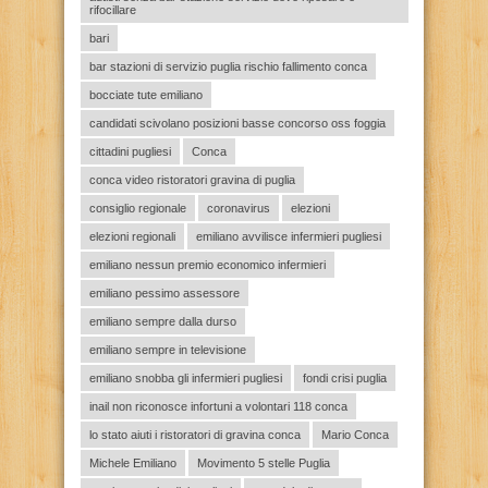
rifocillare
bari
bar stazioni di servizio puglia rischio fallimento conca
bocciate tute emiliano
candidati scivolano posizioni basse concorso oss foggia
cittadini pugliesi
Conca
conca video ristoratori gravina di puglia
consiglio regionale
coronavirus
elezioni
elezioni regionali
emiliano avvilisce infermieri pugliesi
emiliano nessun premio economico infermieri
emiliano pessimo assessore
emiliano sempre dalla durso
emiliano sempre in televisione
emiliano snobba gli infermieri pugliesi
fondi crisi puglia
inail non riconosce infortuni a volontari 118 conca
lo stato aiuti i ristoratori di gravina conca
Mario Conca
Michele Emiliano
Movimento 5 stelle Puglia