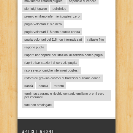
movimento cittadini pugliesi
ospedale di venere
pier luigi lopalco
policlinico
premio emiliano infermieri pugliesi zero
puglia volontari 118 a nero
puglia volontari 118 senza tutele conca
puglia volontari del 118 non internalizzati
raffaele fitto
regione puglia
riaperti bar riaprire bar stazioni di servizio conca puglia
riaprire bar stazioni di servizio puglia
risorse economiche infermieri pugliesi
ristoratori gravina custodi di tradizioni culinarie conca
sanità
scuola
taranto
turni massacranti e rischio contagio emiliano premi zero
per infermieri
tute non omologate
ARTICOLI RECENTI