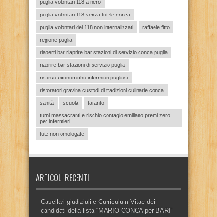
puglia volontari 118 a nero
puglia volontari 118 senza tutele conca
puglia volontari del 118 non internalizzati
raffaele fitto
regione puglia
riaperti bar riaprire bar stazioni di servizio conca puglia
riaprire bar stazioni di servizio puglia
risorse economiche infermieri pugliesi
ristoratori gravina custodi di tradizioni culinarie conca
sanità
scuola
taranto
turni massacranti e rischio contagio emiliano premi zero
per infermieri
tute non omologate
ARTICOLI RECENTI
Casellari giudiziali e Curriculum Vitae dei
candidati della lista “MARIO CONCA per BARI”