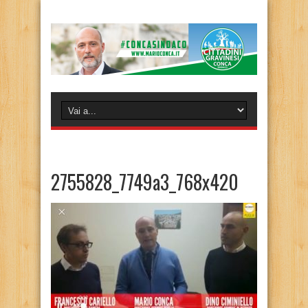
2755828_7749a3_768x420