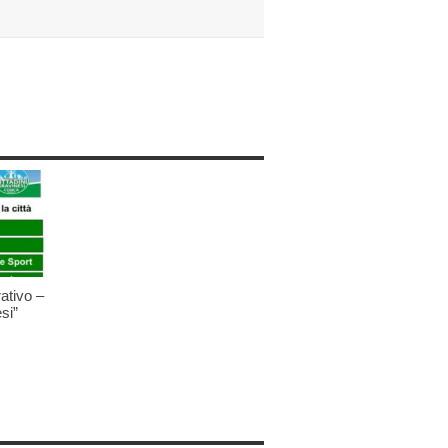
ativo –
si”