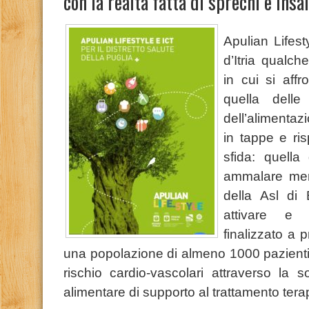
con la realtà fatta di sprechi e insa
Apulian Lifest
d’Itria qualch
in cui si affr
quella delle
dell’alimentaz
in tappe e ri
sfida: quella
ammalare meno
della Asl di 
attivare e 
finalizzato a 
una popolazione di almeno 1000 pazienti d
rischio cardio-vascolari attraverso la 
alimentare di supporto al trattamento ter