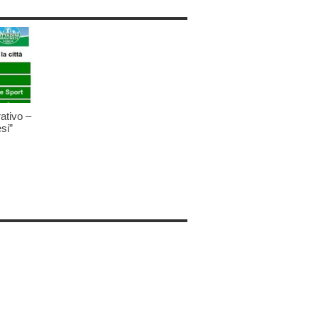
ativo –
si”