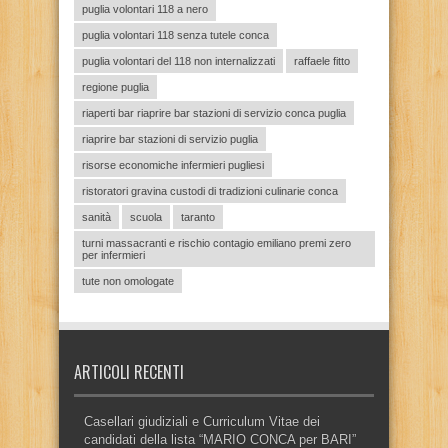
puglia volontari 118 a nero
puglia volontari 118 senza tutele conca
puglia volontari del 118 non internalizzati
raffaele fitto
regione puglia
riaperti bar riaprire bar stazioni di servizio conca puglia
riaprire bar stazioni di servizio puglia
risorse economiche infermieri pugliesi
ristoratori gravina custodi di tradizioni culinarie conca
sanità
scuola
taranto
turni massacranti e rischio contagio emiliano premi zero
per infermieri
tute non omologate
ARTICOLI RECENTI
Casellari giudiziali e Curriculum Vitae dei
candidati della lista “MARIO CONCA per BARI”