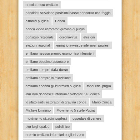
bocciate tute emiliano
candidati scivolano posizioni basse concorso oss foggia
cittadini pugliesi
Conca
conca video ristoratori gravina di puglia
consiglio regionale
coronavirus
elezioni
elezioni regionali
emiliano avvilisce infermieri pugliesi
emiliano nessun premio economico infermieri
emiliano pessimo assessore
emiliano sempre dalla durso
emiliano sempre in televisione
emiliano snobba gli infermieri pugliesi
fondi crisi puglia
inail non riconosce infortuni a volontari 118 conca
lo stato aiuti i ristoratori di gravina conca
Mario Conca
Michele Emiliano
Movimento 5 stelle Puglia
movimento cittadini pugliesi
ospedale di venere
pier luigi lopalco
policlinico
premio emiliano infermieri pugliesi zero