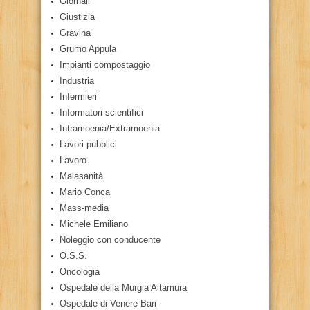
Giornali
Giustizia
Gravina
Grumo Appula
Impianti compostaggio
Industria
Infermieri
Informatori scientifici
Intramoenia/Extramoenia
Lavori pubblici
Lavoro
Malasanità
Mario Conca
Mass-media
Michele Emiliano
Noleggio con conducente
O.S.S.
Oncologia
Ospedale della Murgia Altamura
Ospedale di Venere Bari