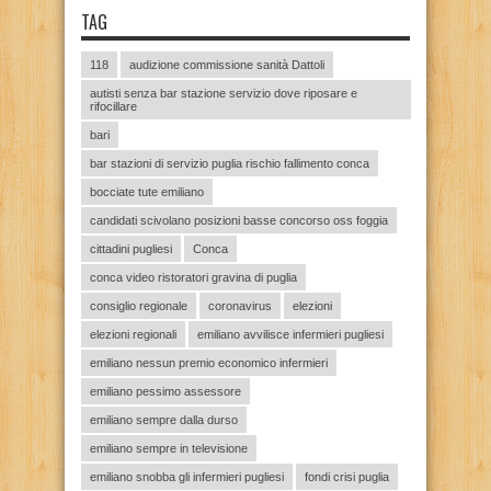
TAG
118
audizione commissione sanità Dattoli
autisti senza bar stazione servizio dove riposare e
rifocillare
bari
bar stazioni di servizio puglia rischio fallimento conca
bocciate tute emiliano
candidati scivolano posizioni basse concorso oss foggia
cittadini pugliesi
Conca
conca video ristoratori gravina di puglia
consiglio regionale
coronavirus
elezioni
elezioni regionali
emiliano avvilisce infermieri pugliesi
emiliano nessun premio economico infermieri
emiliano pessimo assessore
emiliano sempre dalla durso
emiliano sempre in televisione
emiliano snobba gli infermieri pugliesi
fondi crisi puglia