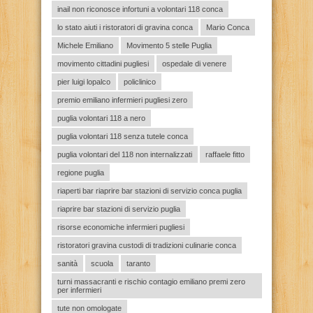
inail non riconosce infortuni a volontari 118 conca
lo stato aiuti i ristoratori di gravina conca
Mario Conca
Michele Emiliano
Movimento 5 stelle Puglia
movimento cittadini pugliesi
ospedale di venere
pier luigi lopalco
policlinico
premio emiliano infermieri pugliesi zero
puglia volontari 118 a nero
puglia volontari 118 senza tutele conca
puglia volontari del 118 non internalizzati
raffaele fitto
regione puglia
riaperti bar riaprire bar stazioni di servizio conca puglia
riaprire bar stazioni di servizio puglia
risorse economiche infermieri pugliesi
ristoratori gravina custodi di tradizioni culinarie conca
sanità
scuola
taranto
turni massacranti e rischio contagio emiliano premi zero
per infermieri
tute non omologate