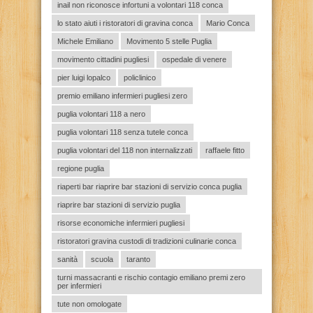
inail non riconosce infortuni a volontari 118 conca
lo stato aiuti i ristoratori di gravina conca
Mario Conca
Michele Emiliano
Movimento 5 stelle Puglia
movimento cittadini pugliesi
ospedale di venere
pier luigi lopalco
policlinico
premio emiliano infermieri pugliesi zero
puglia volontari 118 a nero
puglia volontari 118 senza tutele conca
puglia volontari del 118 non internalizzati
raffaele fitto
regione puglia
riaperti bar riaprire bar stazioni di servizio conca puglia
riaprire bar stazioni di servizio puglia
risorse economiche infermieri pugliesi
ristoratori gravina custodi di tradizioni culinarie conca
sanità
scuola
taranto
turni massacranti e rischio contagio emiliano premi zero
per infermieri
tute non omologate