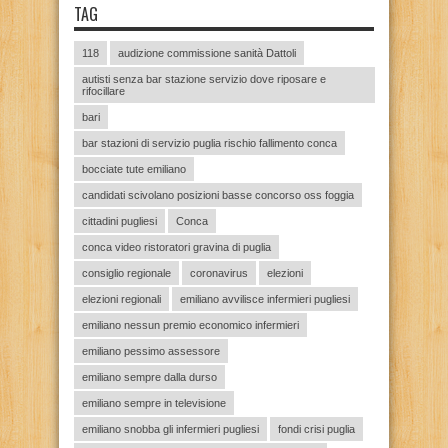
TAG
118
audizione commissione sanità Dattoli
autisti senza bar stazione servizio dove riposare e
rifocillare
bari
bar stazioni di servizio puglia rischio fallimento conca
bocciate tute emiliano
candidati scivolano posizioni basse concorso oss foggia
cittadini pugliesi
Conca
conca video ristoratori gravina di puglia
consiglio regionale
coronavirus
elezioni
elezioni regionali
emiliano avvilisce infermieri pugliesi
emiliano nessun premio economico infermieri
emiliano pessimo assessore
emiliano sempre dalla durso
emiliano sempre in televisione
emiliano snobba gli infermieri pugliesi
fondi crisi puglia