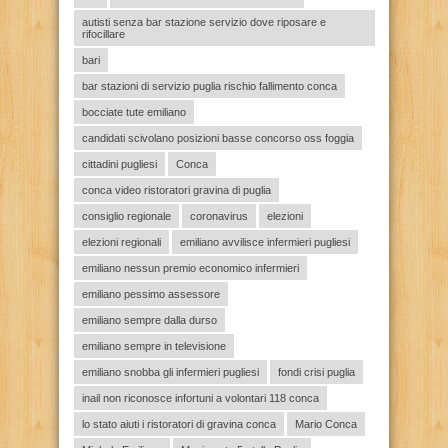
autisti senza bar stazione servizio dove riposare e
rifocillare
bari
bar stazioni di servizio puglia rischio fallimento conca
bocciate tute emiliano
candidati scivolano posizioni basse concorso oss foggia
cittadini pugliesi
Conca
conca video ristoratori gravina di puglia
consiglio regionale
coronavirus
elezioni
elezioni regionali
emiliano avvilisce infermieri pugliesi
emiliano nessun premio economico infermieri
emiliano pessimo assessore
emiliano sempre dalla durso
emiliano sempre in televisione
emiliano snobba gli infermieri pugliesi
fondi crisi puglia
inail non riconosce infortuni a volontari 118 conca
lo stato aiuti i ristoratori di gravina conca
Mario Conca