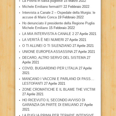
La Piovra in salsa pugliese
15 Marzo 2022
Michele Emiliano fermati!!!
22 Febbraio 2022
Intervista a Canale 2 – Ospedale della Murgia: le
accuse di Mario Conca
19 Febbraio 2022
Ho denunciato il presidente della Regione Puglia
Michele Emiliano
15 Febbraio 2022
LA MIA INTERVISTA A CANALE 2
27 Aprile 2021
LA VERITÀ È NEI NUMERI
27 Aprile 2021
O TI ALLINEI O TI SILENZIANO
27 Aprile 2021
UNIONE EUROPEA ASSASSINA
27 Aprile 2021
DECARO, ALTRO SERVO DEL SISTEMA
27
Aprile 2021
COVID, BUGIARDINO PER L’ITALIA
27 Aprile
2021
MANCANO I VACCINI E PARLANO DI PASS…
LESTOFANTI
27 Aprile 2021
ZONE CROMATICHE E IL BLAME THE VICTIM
27 Aprile 2021
HO RICEVUTO IL SECONDO AVVISO DI
GARANZIA DA PARTE DI EMILIANO
27 Aprile
2021
LA PUGLIA PRIMA PER TERAPIE INTENSIVE