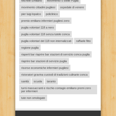
Michele Emiliano
Movimento 5 stelle Puglia
movimento cittadini pugliesi
ospedale di venere
pier luigi lopalco
policlinico
premio emiliano infermieri pugliesi zero
puglia volontari 118 a nero
puglia volontari 118 senza tutele conca
puglia volontari del 118 non internalizzati
raffaele fitto
regione puglia
riaperti bar riaprire bar stazioni di servizio conca puglia
riaprire bar stazioni di servizio puglia
risorse economiche infermieri pugliesi
ristoratori gravina custodi di tradizioni culinarie conca
sanità
scuola
taranto
turni massacranti e rischio contagio emiliano premi zero
per infermieri
tute non omologate