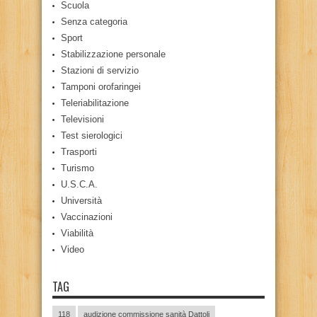
Scuola
Senza categoria
Sport
Stabilizzazione personale
Stazioni di servizio
Tamponi orofaringei
Teleriabilitazione
Televisioni
Test sierologici
Trasporti
Turismo
U.S.C.A.
Università
Vaccinazioni
Viabilità
Video
TAG
118
audizione commissione sanità Dattoli