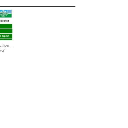
ativo –
si”