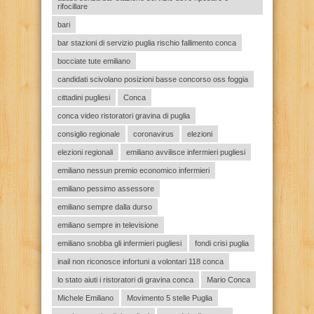
rifocillare
bari
bar stazioni di servizio puglia rischio fallimento conca
bocciate tute emiliano
candidati scivolano posizioni basse concorso oss foggia
cittadini pugliesi
Conca
conca video ristoratori gravina di puglia
consiglio regionale
coronavirus
elezioni
elezioni regionali
emiliano avvilisce infermieri pugliesi
emiliano nessun premio economico infermieri
emiliano pessimo assessore
emiliano sempre dalla durso
emiliano sempre in televisione
emiliano snobba gli infermieri pugliesi
fondi crisi puglia
inail non riconosce infortuni a volontari 118 conca
lo stato aiuti i ristoratori di gravina conca
Mario Conca
Michele Emiliano
Movimento 5 stelle Puglia