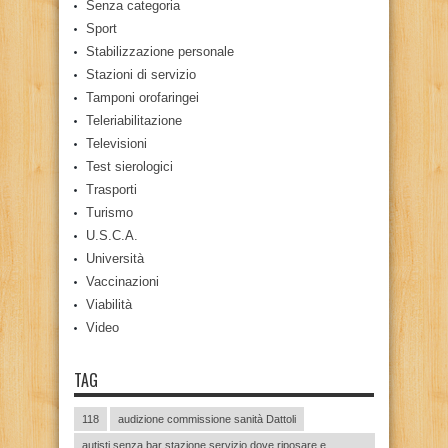
Senza categoria
Sport
Stabilizzazione personale
Stazioni di servizio
Tamponi orofaringei
Teleriabilitazione
Televisioni
Test sierologici
Trasporti
Turismo
U.S.C.A.
Università
Vaccinazioni
Viabilità
Video
TAG
118
audizione commissione sanità Dattoli
autisti senza bar stazione servizio dove riposare e