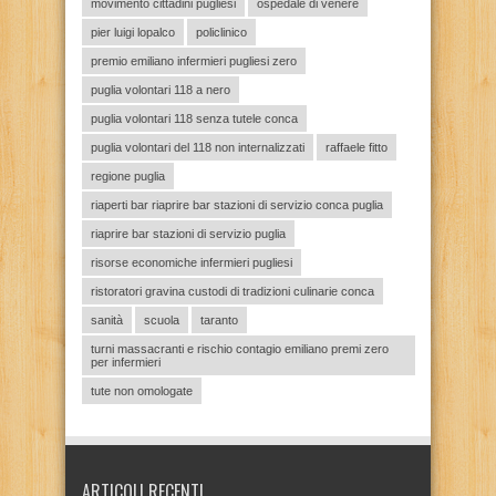
movimento cittadini pugliesi
ospedale di venere
pier luigi lopalco
policlinico
premio emiliano infermieri pugliesi zero
puglia volontari 118 a nero
puglia volontari 118 senza tutele conca
puglia volontari del 118 non internalizzati
raffaele fitto
regione puglia
riaperti bar riaprire bar stazioni di servizio conca puglia
riaprire bar stazioni di servizio puglia
risorse economiche infermieri pugliesi
ristoratori gravina custodi di tradizioni culinarie conca
sanità
scuola
taranto
turni massacranti e rischio contagio emiliano premi zero
per infermieri
tute non omologate
ARTICOLI RECENTI