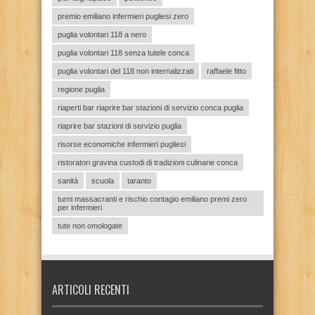
premio emiliano infermieri pugliesi zero
puglia volontari 118 a nero
puglia volontari 118 senza tutele conca
puglia volontari del 118 non internalizzati
raffaele fitto
regione puglia
riaperti bar riaprire bar stazioni di servizio conca puglia
riaprire bar stazioni di servizio puglia
risorse economiche infermieri pugliesi
ristoratori gravina custodi di tradizioni culinarie conca
sanità
scuola
taranto
turni massacranti e rischio contagio emiliano premi zero
per infermieri
tute non omologate
ARTICOLI RECENTI