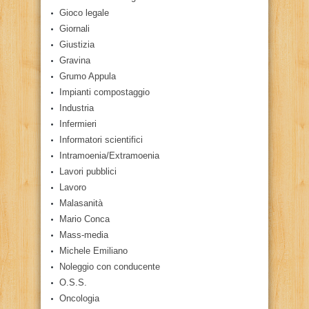
Gioco legale
Giornali
Giustizia
Gravina
Grumo Appula
Impianti compostaggio
Industria
Infermieri
Informatori scientifici
Intramoenia/Extramoenia
Lavori pubblici
Lavoro
Malasanità
Mario Conca
Mass-media
Michele Emiliano
Noleggio con conducente
O.S.S.
Oncologia