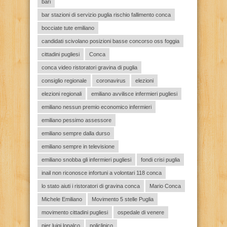
bari
bar stazioni di servizio puglia rischio fallimento conca
bocciate tute emiliano
candidati scivolano posizioni basse concorso oss foggia
cittadini pugliesi
Conca
conca video ristoratori gravina di puglia
consiglio regionale
coronavirus
elezioni
elezioni regionali
emiliano avvilisce infermieri pugliesi
emiliano nessun premio economico infermieri
emiliano pessimo assessore
emiliano sempre dalla durso
emiliano sempre in televisione
emiliano snobba gli infermieri pugliesi
fondi crisi puglia
inail non riconosce infortuni a volontari 118 conca
lo stato aiuti i ristoratori di gravina conca
Mario Conca
Michele Emiliano
Movimento 5 stelle Puglia
movimento cittadini pugliesi
ospedale di venere
pier luigi lopalco
policlinico