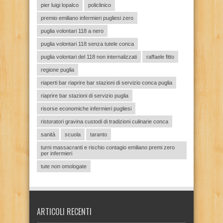
pier luigi lopalco
policlinico
premio emiliano infermieri pugliesi zero
puglia volontari 118 a nero
puglia volontari 118 senza tutele conca
puglia volontari del 118 non internalizzati
raffaele fitto
regione puglia
riaperti bar riaprire bar stazioni di servizio conca puglia
riaprire bar stazioni di servizio puglia
risorse economiche infermieri pugliesi
ristoratori gravina custodi di tradizioni culinarie conca
sanità
scuola
taranto
turni massacranti e rischio contagio emiliano premi zero
per infermieri
tute non omologate
ARTICOLI RECENTI