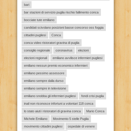
bari
bar stazioni di servizio puglia rischio fallimento conca
bocciate tute emiliano
candidati scivolano posizioni basse concorso oss foggia
cittadini pugliesi
Conca
conca video ristoratori gravina di puglia
consiglio regionale
coronavirus
elezioni
elezioni regionali
emiliano avvilisce infermieri pugliesi
emiliano nessun premio economico infermieri
emiliano pessimo assessore
emiliano sempre dalla durso
emiliano sempre in televisione
emiliano snobba gli infermieri pugliesi
fondi crisi puglia
inail non riconosce infortuni a volontari 118 conca
lo stato aiuti i ristoratori di gravina conca
Mario Conca
Michele Emiliano
Movimento 5 stelle Puglia
movimento cittadini pugliesi
ospedale di venere