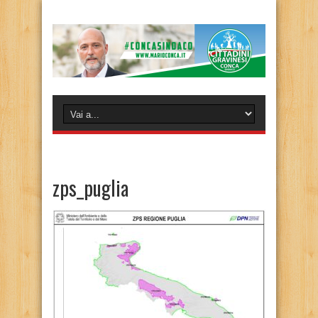
zps_puglia