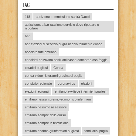
TAG
118
audizione commissione sanità Dattoli
autisti senza bar stazione servizio dove riposare e
rifocillare
bari
bar stazioni di servizio puglia rischio fallimento conca
bocciate tute emiliano
candidati scivolano posizioni basse concorso oss foggia
cittadini pugliesi
Conca
conca video ristoratori gravina di puglia
consiglio regionale
coronavirus
elezioni
elezioni regionali
emiliano avvilisce infermieri pugliesi
emiliano nessun premio economico infermieri
emiliano pessimo assessore
emiliano sempre dalla durso
emiliano sempre in televisione
emiliano snobba gli infermieri pugliesi
fondi crisi puglia