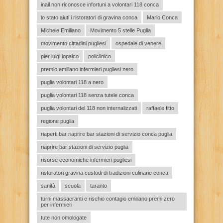
inail non riconosce infortuni a volontari 118 conca
lo stato aiuti i ristoratori di gravina conca
Mario Conca
Michele Emiliano
Movimento 5 stelle Puglia
movimento cittadini pugliesi
ospedale di venere
pier luigi lopalco
policlinico
premio emiliano infermieri pugliesi zero
puglia volontari 118 a nero
puglia volontari 118 senza tutele conca
puglia volontari del 118 non internalizzati
raffaele fitto
regione puglia
riaperti bar riaprire bar stazioni di servizio conca puglia
riaprire bar stazioni di servizio puglia
risorse economiche infermieri pugliesi
ristoratori gravina custodi di tradizioni culinarie conca
sanità
scuola
taranto
turni massacranti e rischio contagio emiliano premi zero
per infermieri
tute non omologate