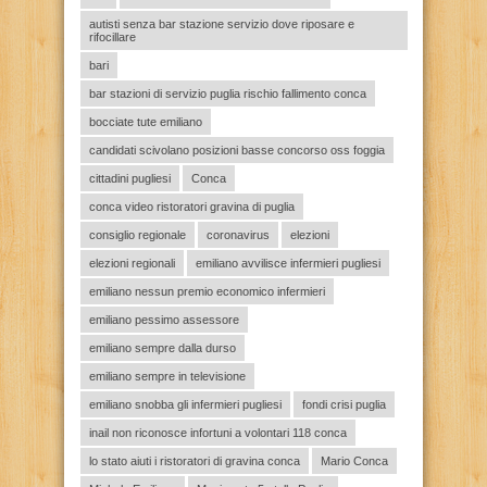
autisti senza bar stazione servizio dove riposare e
rifocillare
bari
bar stazioni di servizio puglia rischio fallimento conca
bocciate tute emiliano
candidati scivolano posizioni basse concorso oss foggia
cittadini pugliesi
Conca
conca video ristoratori gravina di puglia
consiglio regionale
coronavirus
elezioni
elezioni regionali
emiliano avvilisce infermieri pugliesi
emiliano nessun premio economico infermieri
emiliano pessimo assessore
emiliano sempre dalla durso
emiliano sempre in televisione
emiliano snobba gli infermieri pugliesi
fondi crisi puglia
inail non riconosce infortuni a volontari 118 conca
lo stato aiuti i ristoratori di gravina conca
Mario Conca