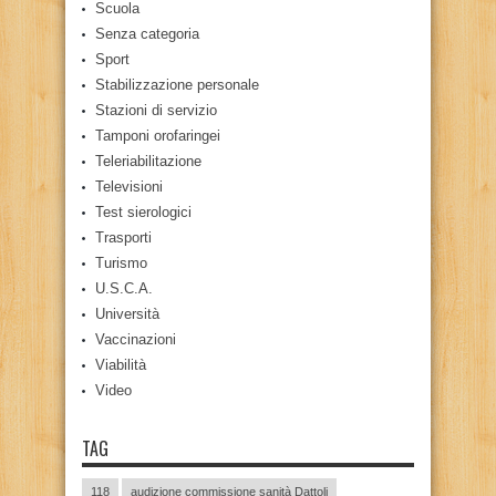
Scuola
Senza categoria
Sport
Stabilizzazione personale
Stazioni di servizio
Tamponi orofaringei
Teleriabilitazione
Televisioni
Test sierologici
Trasporti
Turismo
U.S.C.A.
Università
Vaccinazioni
Viabilità
Video
TAG
118
audizione commissione sanità Dattoli