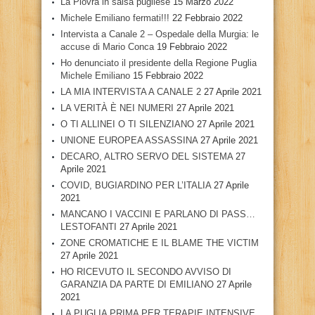
La Piovra in salsa pugliese
15 Marzo 2022
Michele Emiliano fermati!!!
22 Febbraio 2022
Intervista a Canale 2 – Ospedale della Murgia: le
accuse di Mario Conca
19 Febbraio 2022
Ho denunciato il presidente della Regione Puglia
Michele Emiliano
15 Febbraio 2022
LA MIA INTERVISTA A CANALE 2
27 Aprile 2021
LA VERITÀ È NEI NUMERI
27 Aprile 2021
O TI ALLINEI O TI SILENZIANO
27 Aprile 2021
UNIONE EUROPEA ASSASSINA
27 Aprile 2021
DECARO, ALTRO SERVO DEL SISTEMA
27
Aprile 2021
COVID, BUGIARDINO PER L’ITALIA
27 Aprile
2021
MANCANO I VACCINI E PARLANO DI PASS…
LESTOFANTI
27 Aprile 2021
ZONE CROMATICHE E IL BLAME THE VICTIM
27 Aprile 2021
HO RICEVUTO IL SECONDO AVVISO DI
GARANZIA DA PARTE DI EMILIANO
27 Aprile
2021
LA PUGLIA PRIMA PER TERAPIE INTENSIVE