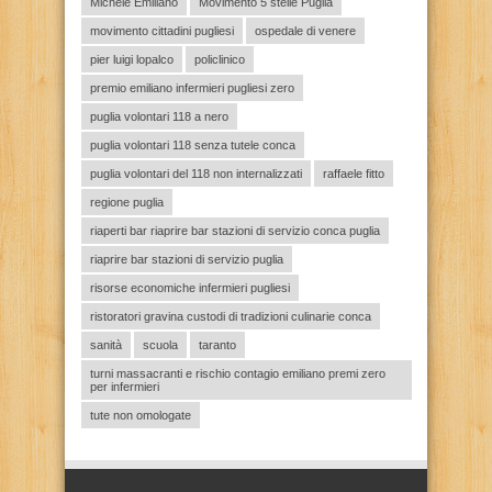
Michele Emiliano
Movimento 5 stelle Puglia
movimento cittadini pugliesi
ospedale di venere
pier luigi lopalco
policlinico
premio emiliano infermieri pugliesi zero
puglia volontari 118 a nero
puglia volontari 118 senza tutele conca
puglia volontari del 118 non internalizzati
raffaele fitto
regione puglia
riaperti bar riaprire bar stazioni di servizio conca puglia
riaprire bar stazioni di servizio puglia
risorse economiche infermieri pugliesi
ristoratori gravina custodi di tradizioni culinarie conca
sanità
scuola
taranto
turni massacranti e rischio contagio emiliano premi zero
per infermieri
tute non omologate