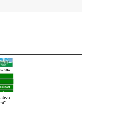
ativo –
si”