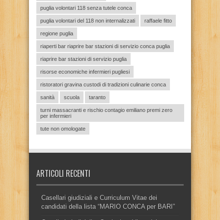
puglia volontari 118 senza tutele conca
puglia volontari del 118 non internalizzati
raffaele fitto
regione puglia
riaperti bar riaprire bar stazioni di servizio conca puglia
riaprire bar stazioni di servizio puglia
risorse economiche infermieri pugliesi
ristoratori gravina custodi di tradizioni culinarie conca
sanità
scuola
taranto
turni massacranti e rischio contagio emiliano premi zero
per infermieri
tute non omologate
ARTICOLI RECENTI
Casellari giudiziali e Curriculum Vitae dei
candidati della lista “MARIO CONCA per BARI”