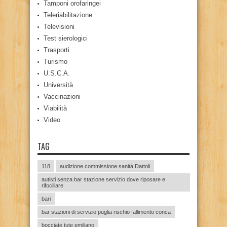
Tamponi orofaringei
Teleriabilitazione
Televisioni
Test sierologici
Trasporti
Turismo
U.S.C.A.
Università
Vaccinazioni
Viabilità
Video
TAG
118
audizione commissione sanità Dattoli
autisti senza bar stazione servizio dove riposare e
rifocillare
bari
bar stazioni di servizio puglia rischio fallimento conca
bocciate tute emiliano