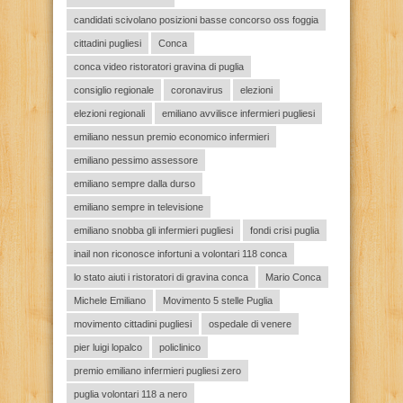
candidati scivolano posizioni basse concorso oss foggia
cittadini pugliesi
Conca
conca video ristoratori gravina di puglia
consiglio regionale
coronavirus
elezioni
elezioni regionali
emiliano avvilisce infermieri pugliesi
emiliano nessun premio economico infermieri
emiliano pessimo assessore
emiliano sempre dalla durso
emiliano sempre in televisione
emiliano snobba gli infermieri pugliesi
fondi crisi puglia
inail non riconosce infortuni a volontari 118 conca
lo stato aiuti i ristoratori di gravina conca
Mario Conca
Michele Emiliano
Movimento 5 stelle Puglia
movimento cittadini pugliesi
ospedale di venere
pier luigi lopalco
policlinico
premio emiliano infermieri pugliesi zero
puglia volontari 118 a nero