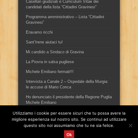
Casellari giudiziali e Curriculum Vitae dei
candidati della lista “Cittadini Gravinesi”
Programma amministrativo – Lista “Cittadini
Gravinesi”
Eravamo ricchi
Sant’Irene aiutaci tu!
Mi candido a Sindaco di Gravina
La Piovra in salsa pugliese
Michele Emiliano fermati!!!
Intervista a Canale 2 – Ospedale della Murgia:
le accuse di Mario Conca
Ho denunciato il presidente della Regione Puglia
Michele Emiliano
Utilizziamo i cookie per essere sicuri che tu possa avere la
migliore esperienza sul nostro sito. Se continui ad utilizzare
questo sito noi assumiamo che tu ne sia felice.
Ok
Sito ufficiale del candidato sindaco, per la città di Gravina in