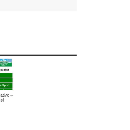
ativo –
si”