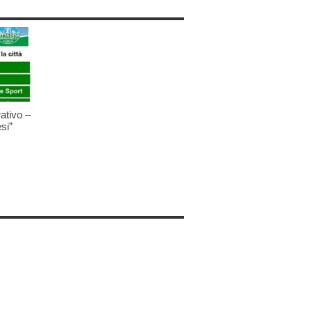
ativo –
si”