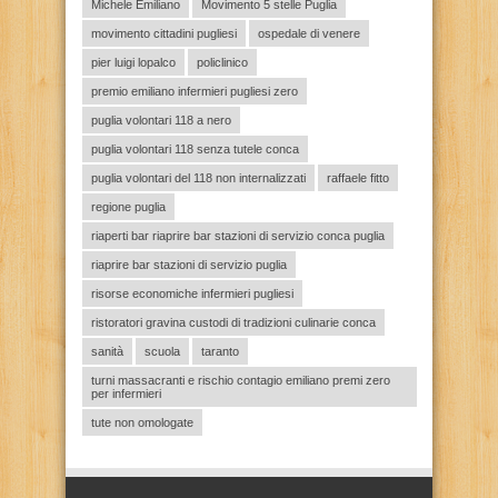
Michele Emiliano
Movimento 5 stelle Puglia
movimento cittadini pugliesi
ospedale di venere
pier luigi lopalco
policlinico
premio emiliano infermieri pugliesi zero
puglia volontari 118 a nero
puglia volontari 118 senza tutele conca
puglia volontari del 118 non internalizzati
raffaele fitto
regione puglia
riaperti bar riaprire bar stazioni di servizio conca puglia
riaprire bar stazioni di servizio puglia
risorse economiche infermieri pugliesi
ristoratori gravina custodi di tradizioni culinarie conca
sanità
scuola
taranto
turni massacranti e rischio contagio emiliano premi zero
per infermieri
tute non omologate