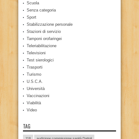
Scuola
Senza categoria
Sport
Stabilizzazione personale
Stazioni di servizio
Tamponi orofaringei
Teleriabilitazione
Televisioni
Test sierologici
Trasporti
Turismo
U.S.C.A.
Università
Vaccinazioni
Viabilità
Video
TAG
118
audizione commissione sanità Dattoli