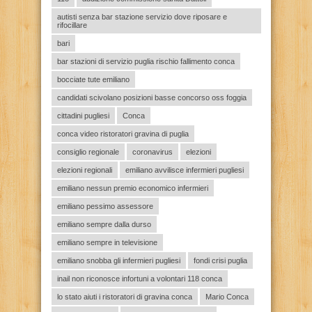
autisti senza bar stazione servizio dove riposare e
rifocillare
bari
bar stazioni di servizio puglia rischio fallimento conca
bocciate tute emiliano
candidati scivolano posizioni basse concorso oss foggia
cittadini pugliesi
Conca
conca video ristoratori gravina di puglia
consiglio regionale
coronavirus
elezioni
elezioni regionali
emiliano avvilisce infermieri pugliesi
emiliano nessun premio economico infermieri
emiliano pessimo assessore
emiliano sempre dalla durso
emiliano sempre in televisione
emiliano snobba gli infermieri pugliesi
fondi crisi puglia
inail non riconosce infortuni a volontari 118 conca
lo stato aiuti i ristoratori di gravina conca
Mario Conca