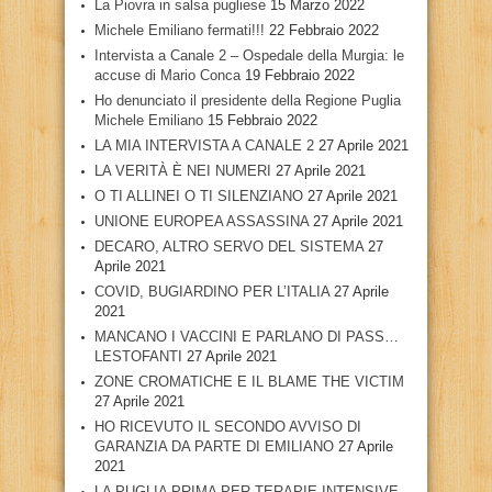
La Piovra in salsa pugliese
15 Marzo 2022
Michele Emiliano fermati!!!
22 Febbraio 2022
Intervista a Canale 2 – Ospedale della Murgia: le
accuse di Mario Conca
19 Febbraio 2022
Ho denunciato il presidente della Regione Puglia
Michele Emiliano
15 Febbraio 2022
LA MIA INTERVISTA A CANALE 2
27 Aprile 2021
LA VERITÀ È NEI NUMERI
27 Aprile 2021
O TI ALLINEI O TI SILENZIANO
27 Aprile 2021
UNIONE EUROPEA ASSASSINA
27 Aprile 2021
DECARO, ALTRO SERVO DEL SISTEMA
27
Aprile 2021
COVID, BUGIARDINO PER L’ITALIA
27 Aprile
2021
MANCANO I VACCINI E PARLANO DI PASS…
LESTOFANTI
27 Aprile 2021
ZONE CROMATICHE E IL BLAME THE VICTIM
27 Aprile 2021
HO RICEVUTO IL SECONDO AVVISO DI
GARANZIA DA PARTE DI EMILIANO
27 Aprile
2021
LA PUGLIA PRIMA PER TERAPIE INTENSIVE