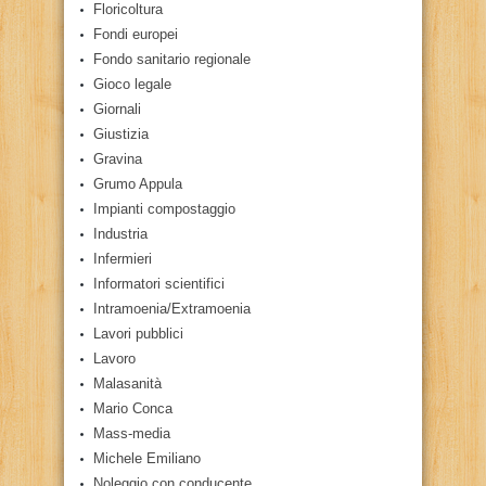
Floricoltura
Fondi europei
Fondo sanitario regionale
Gioco legale
Giornali
Giustizia
Gravina
Grumo Appula
Impianti compostaggio
Industria
Infermieri
Informatori scientifici
Intramoenia/Extramoenia
Lavori pubblici
Lavoro
Malasanità
Mario Conca
Mass-media
Michele Emiliano
Noleggio con conducente