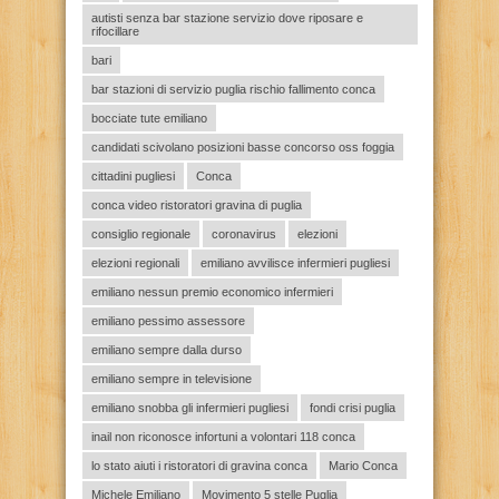
autisti senza bar stazione servizio dove riposare e
rifocillare
bari
bar stazioni di servizio puglia rischio fallimento conca
bocciate tute emiliano
candidati scivolano posizioni basse concorso oss foggia
cittadini pugliesi
Conca
conca video ristoratori gravina di puglia
consiglio regionale
coronavirus
elezioni
elezioni regionali
emiliano avvilisce infermieri pugliesi
emiliano nessun premio economico infermieri
emiliano pessimo assessore
emiliano sempre dalla durso
emiliano sempre in televisione
emiliano snobba gli infermieri pugliesi
fondi crisi puglia
inail non riconosce infortuni a volontari 118 conca
lo stato aiuti i ristoratori di gravina conca
Mario Conca
Michele Emiliano
Movimento 5 stelle Puglia