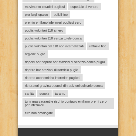
movimento cittadini pugliesi
ospedale di venere
pier luigi lopalco
policlinico
premio emiliano infermieri pugliesi zero
puglia volontari 118 a nero
puglia volontari 118 senza tutele conca
puglia volontari del 118 non internalizzati
raffaele fitto
regione puglia
riaperti bar riaprire bar stazioni di servizio conca puglia
riaprire bar stazioni di servizio puglia
risorse economiche infermieri pugliesi
ristoratori gravina custodi di tradizioni culinarie conca
sanità
scuola
taranto
turni massacranti e rischio contagio emiliano premi zero
per infermieri
tute non omologate