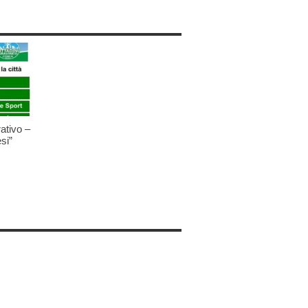
ativo –
si”