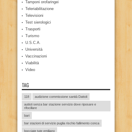
Tamponi orofaringei
Teleriabilitazione
Televisioni
Test sierologici
Trasporti
Turismo
U.S.C.A.
Università
Vaccinazioni
Viabilità
Video
TAG
118
audizione commissione sanità Dattoli
autisti senza bar stazione servizio dove riposare e
rifocillare
bari
bar stazioni di servizio puglia rischio fallimento conca
bocciate tute emiliano