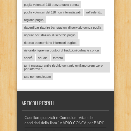
puglia volontari 118 senza tutele conca
puglia volontari del 118 non internalizzati
raffaele fitto
regione puglia
riaperti bar riaprire bar stazioni di servizio conca puglia
riaprire bar stazioni di servizio puglia
risorse economiche infermieri pugliesi
ristoratori gravina custodi di tradizioni culinarie conca
sanità
scuola
taranto
turni massacranti e rischio contagio emiliano premi zero
per infermieri
tute non omologate
ARTICOLI RECENTI
Casellari giudiziali e Curriculum Vitae dei
candidati della lista “MARIO CONCA per BARI”