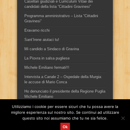
Casellari giudiziali e Curriculum Vitae dei
candidati della lista “Cittadini Gravinesi”
Programma amministrativo – Lista “Cittadini
Gravinesi”
Eravamo ricchi
Sant’Irene aiutaci tu!
Mi candido a Sindaco di Gravina
La Piovra in salsa pugliese
Michele Emiliano fermati!!!
Intervista a Canale 2 – Ospedale della Murgia:
le accuse di Mario Conca
Ho denunciato il presidente della Regione Puglia
Michele Emiliano
Utilizziamo i cookie per essere sicuri che tu possa avere la
migliore esperienza sul nostro sito. Se continui ad utilizzare
questo sito noi assumiamo che tu ne sia felice.
Ok
Sito ufficiale del candidato sindaco, per la città di Gravina in