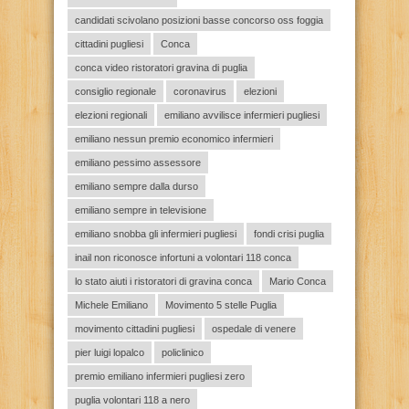
candidati scivolano posizioni basse concorso oss foggia
cittadini pugliesi
Conca
conca video ristoratori gravina di puglia
consiglio regionale
coronavirus
elezioni
elezioni regionali
emiliano avvilisce infermieri pugliesi
emiliano nessun premio economico infermieri
emiliano pessimo assessore
emiliano sempre dalla durso
emiliano sempre in televisione
emiliano snobba gli infermieri pugliesi
fondi crisi puglia
inail non riconosce infortuni a volontari 118 conca
lo stato aiuti i ristoratori di gravina conca
Mario Conca
Michele Emiliano
Movimento 5 stelle Puglia
movimento cittadini pugliesi
ospedale di venere
pier luigi lopalco
policlinico
premio emiliano infermieri pugliesi zero
puglia volontari 118 a nero