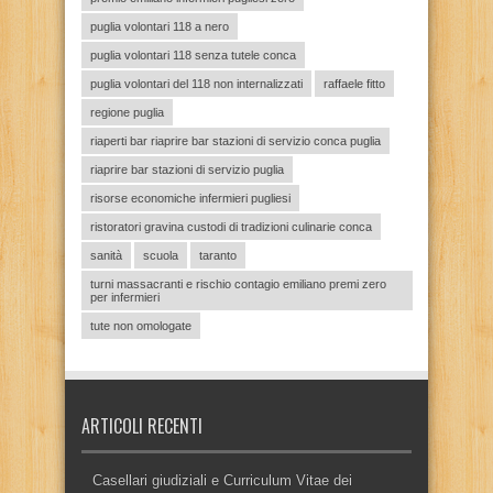
puglia volontari 118 a nero
puglia volontari 118 senza tutele conca
puglia volontari del 118 non internalizzati
raffaele fitto
regione puglia
riaperti bar riaprire bar stazioni di servizio conca puglia
riaprire bar stazioni di servizio puglia
risorse economiche infermieri pugliesi
ristoratori gravina custodi di tradizioni culinarie conca
sanità
scuola
taranto
turni massacranti e rischio contagio emiliano premi zero
per infermieri
tute non omologate
ARTICOLI RECENTI
Casellari giudiziali e Curriculum Vitae dei