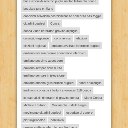
bar stazioni di servizio puglia rischio fallimento conca
bocciate tute emiliano
candidati scivolano posizioni basse concorso oss foggia
cittadini pugliesi
Conca
conca video ristoratori gravina di puglia
consiglio regionale
coronavirus
elezioni
elezioni regionali
emiliano avvilisce infermieri pugliesi
emiliano nessun premio economico infermieri
emiliano pessimo assessore
emiliano sempre dalla durso
emiliano sempre in televisione
emiliano snobba gli infermieri pugliesi
fondi crisi puglia
inail non riconosce infortuni a volontari 118 conca
lo stato aiuti i ristoratori di gravina conca
Mario Conca
Michele Emiliano
Movimento 5 stelle Puglia
movimento cittadini pugliesi
ospedale di venere
pier luigi lopalco
policlinico
premio emiliano infermieri pugliesi zero