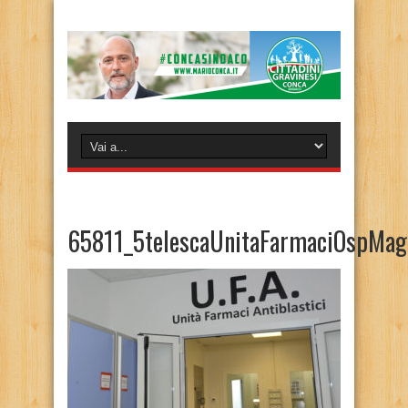
65811_5telescaUnitaFarmaciOspMag