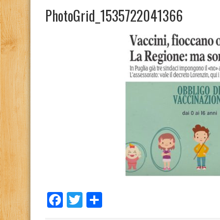
PhotoGrid_1535722041366
Facebook
Twitter
Condividi