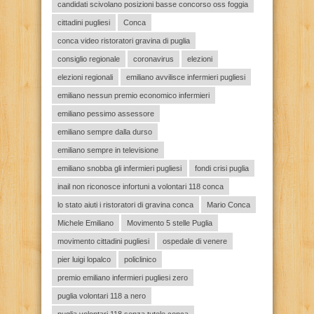
candidati scivolano posizioni basse concorso oss foggia
cittadini pugliesi
Conca
conca video ristoratori gravina di puglia
consiglio regionale
coronavirus
elezioni
elezioni regionali
emiliano avvilisce infermieri pugliesi
emiliano nessun premio economico infermieri
emiliano pessimo assessore
emiliano sempre dalla durso
emiliano sempre in televisione
emiliano snobba gli infermieri pugliesi
fondi crisi puglia
inail non riconosce infortuni a volontari 118 conca
lo stato aiuti i ristoratori di gravina conca
Mario Conca
Michele Emiliano
Movimento 5 stelle Puglia
movimento cittadini pugliesi
ospedale di venere
pier luigi lopalco
policlinico
premio emiliano infermieri pugliesi zero
puglia volontari 118 a nero