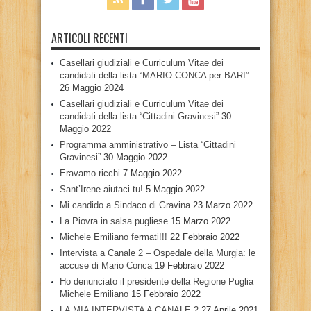
ARTICOLI RECENTI
Casellari giudiziali e Curriculum Vitae dei
candidati della lista “MARIO CONCA per BARI”
26 Maggio 2024
Casellari giudiziali e Curriculum Vitae dei
candidati della lista “Cittadini Gravinesi”
30
Maggio 2022
Programma amministrativo – Lista “Cittadini
Gravinesi”
30 Maggio 2022
Eravamo ricchi
7 Maggio 2022
Sant’Irene aiutaci tu!
5 Maggio 2022
Mi candido a Sindaco di Gravina
23 Marzo 2022
La Piovra in salsa pugliese
15 Marzo 2022
Michele Emiliano fermati!!!
22 Febbraio 2022
Intervista a Canale 2 – Ospedale della Murgia: le
accuse di Mario Conca
19 Febbraio 2022
Ho denunciato il presidente della Regione Puglia
Michele Emiliano
15 Febbraio 2022
LA MIA INTERVISTA A CANALE 2
27 Aprile 2021