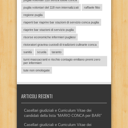
puglia volontari 118 senza tutele conca
puglia volontari del 118 non internalizzati
raffaele fitto
regione puglia
riaperti bar riaprire bar stazioni di servizio conca puglia
riaprire bar stazioni di servizio puglia
risorse economiche infermieri pugliesi
ristoratori gravina custodi di tradizioni culinarie conca
sanità
scuola
taranto
turni massacranti e rischio contagio emiliano premi zero
per infermieri
tute non omologate
ARTICOLI RECENTI
Casellari giudiziali e Curriculum Vitae dei
candidati della lista “MARIO CONCA per BARI”
Casellari giudiziali e Curriculum Vitae dei