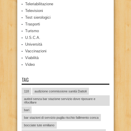
Teleriabilitazione
Televisioni
Test sierologici
Trasporti
Turismo
U.S.C.A.
Università
Vaccinazioni
Viabilità
Video
TAG
118
audizione commissione sanità Dattoli
autisti senza bar stazione servizio dove riposare e
rifocillare
bari
bar stazioni di servizio puglia rischio fallimento conca
bocciate tute emiliano