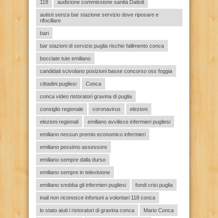
118
audizione commissione sanità Dattoli
autisti senza bar stazione servizio dove riposare e
rifocillare
bari
bar stazioni di servizio puglia rischio fallimento conca
bocciate tute emiliano
candidati scivolano posizioni basse concorso oss foggia
cittadini pugliesi
Conca
conca video ristoratori gravina di puglia
consiglio regionale
coronavirus
elezioni
elezioni regionali
emiliano avvilisce infermieri pugliesi
emiliano nessun premio economico infermieri
emiliano pessimo assessore
emiliano sempre dalla durso
emiliano sempre in televisione
emiliano snobba gli infermieri pugliesi
fondi crisi puglia
inail non riconosce infortuni a volontari 118 conca
lo stato aiuti i ristoratori di gravina conca
Mario Conca