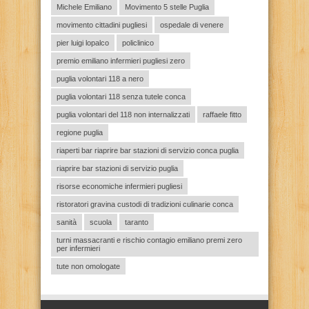
Michele Emiliano
Movimento 5 stelle Puglia
movimento cittadini pugliesi
ospedale di venere
pier luigi lopalco
policlinico
premio emiliano infermieri pugliesi zero
puglia volontari 118 a nero
puglia volontari 118 senza tutele conca
puglia volontari del 118 non internalizzati
raffaele fitto
regione puglia
riaperti bar riaprire bar stazioni di servizio conca puglia
riaprire bar stazioni di servizio puglia
risorse economiche infermieri pugliesi
ristoratori gravina custodi di tradizioni culinarie conca
sanità
scuola
taranto
turni massacranti e rischio contagio emiliano premi zero
per infermieri
tute non omologate