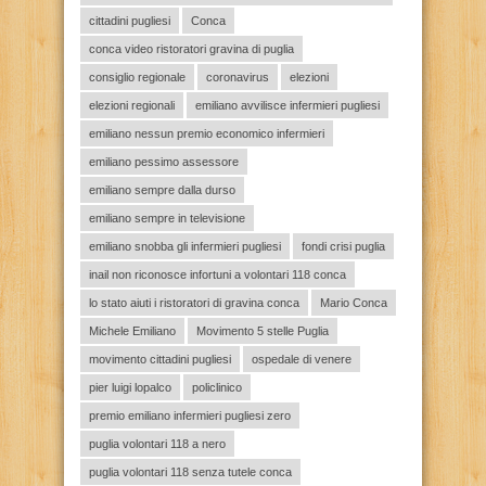
cittadini pugliesi
Conca
conca video ristoratori gravina di puglia
consiglio regionale
coronavirus
elezioni
elezioni regionali
emiliano avvilisce infermieri pugliesi
emiliano nessun premio economico infermieri
emiliano pessimo assessore
emiliano sempre dalla durso
emiliano sempre in televisione
emiliano snobba gli infermieri pugliesi
fondi crisi puglia
inail non riconosce infortuni a volontari 118 conca
lo stato aiuti i ristoratori di gravina conca
Mario Conca
Michele Emiliano
Movimento 5 stelle Puglia
movimento cittadini pugliesi
ospedale di venere
pier luigi lopalco
policlinico
premio emiliano infermieri pugliesi zero
puglia volontari 118 a nero
puglia volontari 118 senza tutele conca