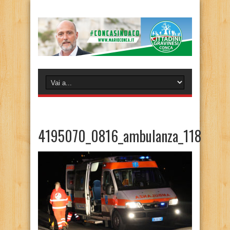
4195070_0816_ambulanza_118