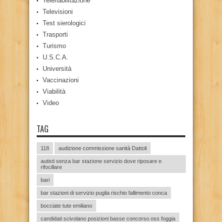
Teleriabilitazione
Televisioni
Test sierologici
Trasporti
Turismo
U.S.C.A.
Università
Vaccinazioni
Viabilità
Video
TAG
118
audizione commissione sanità Dattoli
autisti senza bar stazione servizio dove riposare e
rifocillare
bari
bar stazioni di servizio puglia rischio fallimento conca
bocciate tute emiliano
candidati scivolano posizioni basse concorso oss foggia