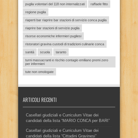
puglia volontari del 118 non internalizzati
raffaele fitto
regione puglia
riaperti bar riaprire bar stazioni di servizio conca puglia
riaprire bar stazioni di servizio puglia
risorse economiche infermieri pugliesi
ristoratori gravina custodi di tradizioni culinarie conca
sanità
scuola
taranto
turni massacranti e rischio contagio emiliano premi zero
per infermieri
tute non omologate
ARTICOLI RECENTI
Casellari giudiziali e Curriculum Vitae dei
candidati della lista “MARIO CONCA per BARI”
Casellari giudiziali e Curriculum Vitae dei
candidati della lista “Cittadini Gravinesi”