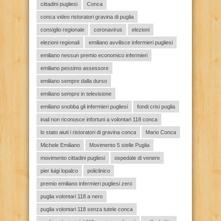
cittadini pugliesi
Conca
conca video ristoratori gravina di puglia
consiglio regionale
coronavirus
elezioni
elezioni regionali
emiliano avvilisce infermieri pugliesi
emiliano nessun premio economico infermieri
emiliano pessimo assessore
emiliano sempre dalla durso
emiliano sempre in televisione
emiliano snobba gli infermieri pugliesi
fondi crisi puglia
inail non riconosce infortuni a volontari 118 conca
lo stato aiuti i ristoratori di gravina conca
Mario Conca
Michele Emiliano
Movimento 5 stelle Puglia
movimento cittadini pugliesi
ospedale di venere
pier luigi lopalco
policlinico
premio emiliano infermieri pugliesi zero
puglia volontari 118 a nero
puglia volontari 118 senza tutele conca