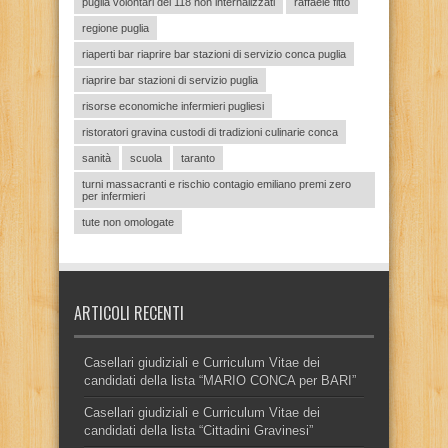
puglia volontari del 118 non internalizzati
raffaele fitto
regione puglia
riaperti bar riaprire bar stazioni di servizio conca puglia
riaprire bar stazioni di servizio puglia
risorse economiche infermieri pugliesi
ristoratori gravina custodi di tradizioni culinarie conca
sanità
scuola
taranto
turni massacranti e rischio contagio emiliano premi zero
per infermieri
tute non omologate
ARTICOLI RECENTI
Casellari giudiziali e Curriculum Vitae dei
candidati della lista “MARIO CONCA per BARI”
Casellari giudiziali e Curriculum Vitae dei
candidati della lista “Cittadini Gravinesi”