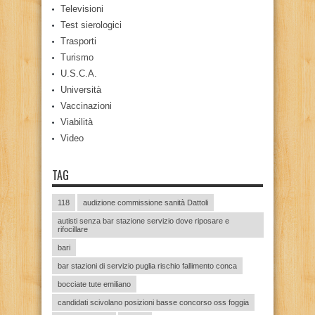
Televisioni
Test sierologici
Trasporti
Turismo
U.S.C.A.
Università
Vaccinazioni
Viabilità
Video
TAG
118
audizione commissione sanità Dattoli
autisti senza bar stazione servizio dove riposare e
rifocillare
bari
bar stazioni di servizio puglia rischio fallimento conca
bocciate tute emiliano
candidati scivolano posizioni basse concorso oss foggia