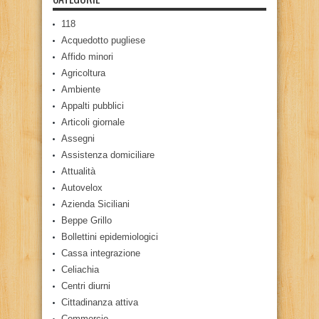
118
Acquedotto pugliese
Affido minori
Agricoltura
Ambiente
Appalti pubblici
Articoli giornale
Assegni
Assistenza domiciliare
Attualità
Autovelox
Azienda Siciliani
Beppe Grillo
Bollettini epidemiologici
Cassa integrazione
Celiachia
Centri diurni
Cittadinanza attiva
Commercio