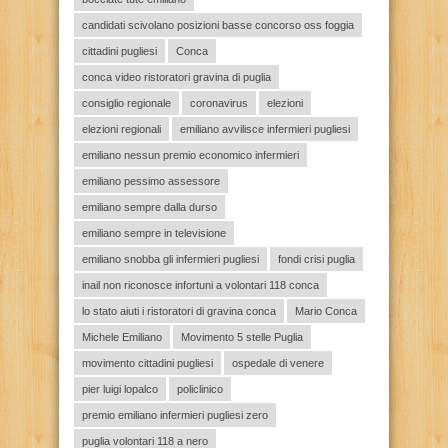
candidati scivolano posizioni basse concorso oss foggia
cittadini pugliesi
Conca
conca video ristoratori gravina di puglia
consiglio regionale
coronavirus
elezioni
elezioni regionali
emiliano avvilisce infermieri pugliesi
emiliano nessun premio economico infermieri
emiliano pessimo assessore
emiliano sempre dalla durso
emiliano sempre in televisione
emiliano snobba gli infermieri pugliesi
fondi crisi puglia
inail non riconosce infortuni a volontari 118 conca
lo stato aiuti i ristoratori di gravina conca
Mario Conca
Michele Emiliano
Movimento 5 stelle Puglia
movimento cittadini pugliesi
ospedale di venere
pier luigi lopalco
policlinico
premio emiliano infermieri pugliesi zero
puglia volontari 118 a nero