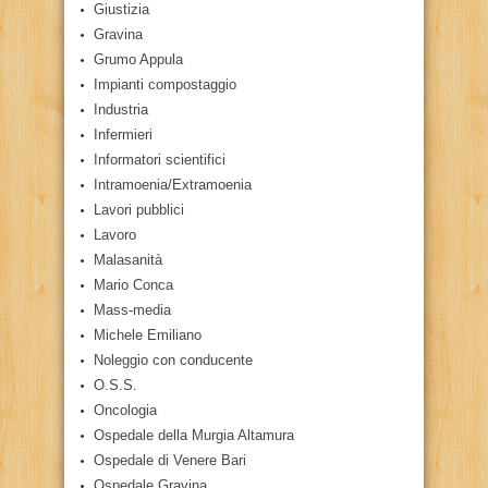
Giustizia
Gravina
Grumo Appula
Impianti compostaggio
Industria
Infermieri
Informatori scientifici
Intramoenia/Extramoenia
Lavori pubblici
Lavoro
Malasanità
Mario Conca
Mass-media
Michele Emiliano
Noleggio con conducente
O.S.S.
Oncologia
Ospedale della Murgia Altamura
Ospedale di Venere Bari
Ospedale Gravina