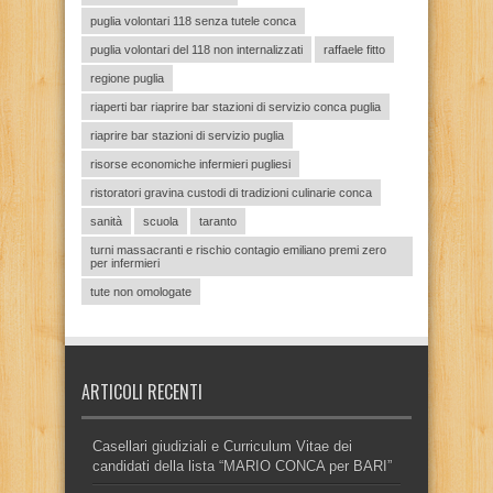
puglia volontari 118 senza tutele conca
puglia volontari del 118 non internalizzati
raffaele fitto
regione puglia
riaperti bar riaprire bar stazioni di servizio conca puglia
riaprire bar stazioni di servizio puglia
risorse economiche infermieri pugliesi
ristoratori gravina custodi di tradizioni culinarie conca
sanità
scuola
taranto
turni massacranti e rischio contagio emiliano premi zero
per infermieri
tute non omologate
ARTICOLI RECENTI
Casellari giudiziali e Curriculum Vitae dei
candidati della lista “MARIO CONCA per BARI”