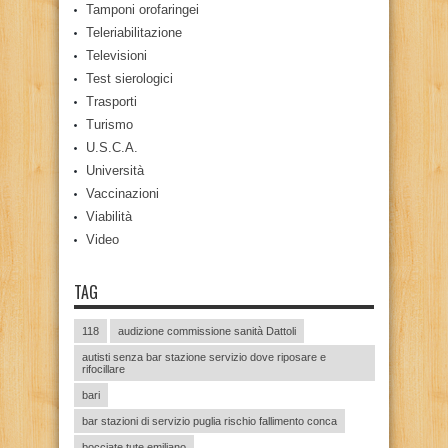
Tamponi orofaringei
Teleriabilitazione
Televisioni
Test sierologici
Trasporti
Turismo
U.S.C.A.
Università
Vaccinazioni
Viabilità
Video
TAG
118
audizione commissione sanità Dattoli
autisti senza bar stazione servizio dove riposare e
rifocillare
bari
bar stazioni di servizio puglia rischio fallimento conca
bocciate tute emiliano