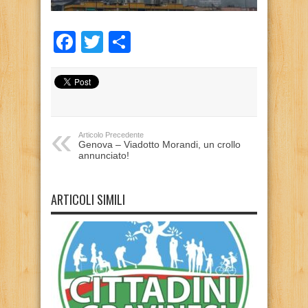
Facebook
Twitter
Condividi
Articolo Precedente
Genova – Viadotto Morandi, un crollo
annunciato!
ARTICOLI SIMILI