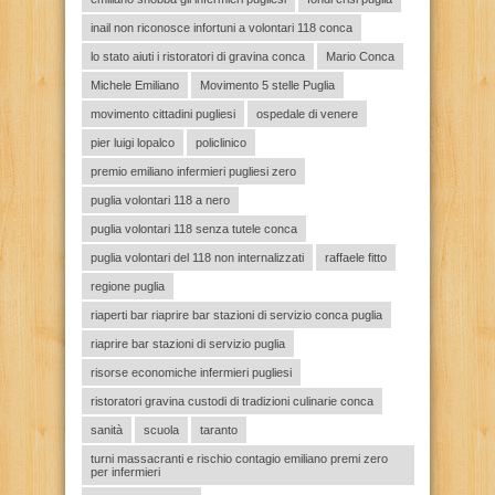
inail non riconosce infortuni a volontari 118 conca
lo stato aiuti i ristoratori di gravina conca
Mario Conca
Michele Emiliano
Movimento 5 stelle Puglia
movimento cittadini pugliesi
ospedale di venere
pier luigi lopalco
policlinico
premio emiliano infermieri pugliesi zero
puglia volontari 118 a nero
puglia volontari 118 senza tutele conca
puglia volontari del 118 non internalizzati
raffaele fitto
regione puglia
riaperti bar riaprire bar stazioni di servizio conca puglia
riaprire bar stazioni di servizio puglia
risorse economiche infermieri pugliesi
ristoratori gravina custodi di tradizioni culinarie conca
sanità
scuola
taranto
turni massacranti e rischio contagio emiliano premi zero
per infermieri