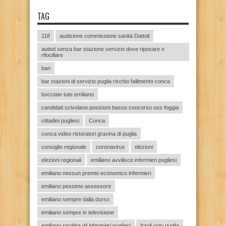
TAG
118
audizione commissione sanità Dattoli
autisti senza bar stazione servizio dove riposare e
rifocillare
bari
bar stazioni di servizio puglia rischio fallimento conca
bocciate tute emiliano
candidati scivolano posizioni basse concorso oss foggia
cittadini pugliesi
Conca
conca video ristoratori gravina di puglia
consiglio regionale
coronavirus
elezioni
elezioni regionali
emiliano avvilisce infermieri pugliesi
emiliano nessun premio economico infermieri
emiliano pessimo assessore
emiliano sempre dalla durso
emiliano sempre in televisione
emiliano snobba gli infermieri pugliesi
fondi crisi puglia