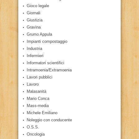
Gioco legale
Giornali
Giustizia
Gravina
Grumo Appula
Impianti compostaggio
Industria
Infermieri
Informatori scientifici
Intramoenia/Extramoenia
Lavori pubblici
Lavoro
Malasanità
Mario Conca
Mass-media
Michele Emiliano
Noleggio con conducente
O.S.S.
Oncologia