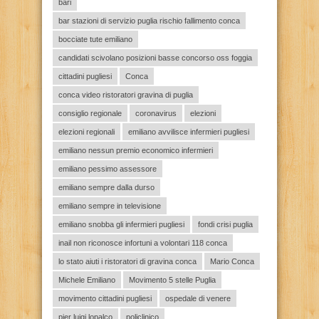
bari
bar stazioni di servizio puglia rischio fallimento conca
bocciate tute emiliano
candidati scivolano posizioni basse concorso oss foggia
cittadini pugliesi
Conca
conca video ristoratori gravina di puglia
consiglio regionale
coronavirus
elezioni
elezioni regionali
emiliano avvilisce infermieri pugliesi
emiliano nessun premio economico infermieri
emiliano pessimo assessore
emiliano sempre dalla durso
emiliano sempre in televisione
emiliano snobba gli infermieri pugliesi
fondi crisi puglia
inail non riconosce infortuni a volontari 118 conca
lo stato aiuti i ristoratori di gravina conca
Mario Conca
Michele Emiliano
Movimento 5 stelle Puglia
movimento cittadini pugliesi
ospedale di venere
pier luigi lopalco
policlinico