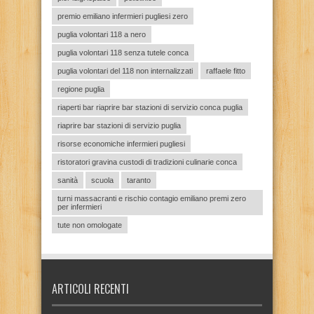
premio emiliano infermieri pugliesi zero
puglia volontari 118 a nero
puglia volontari 118 senza tutele conca
puglia volontari del 118 non internalizzati
raffaele fitto
regione puglia
riaperti bar riaprire bar stazioni di servizio conca puglia
riaprire bar stazioni di servizio puglia
risorse economiche infermieri pugliesi
ristoratori gravina custodi di tradizioni culinarie conca
sanità
scuola
taranto
turni massacranti e rischio contagio emiliano premi zero
per infermieri
tute non omologate
ARTICOLI RECENTI