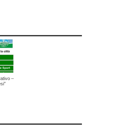
ativo –
si”