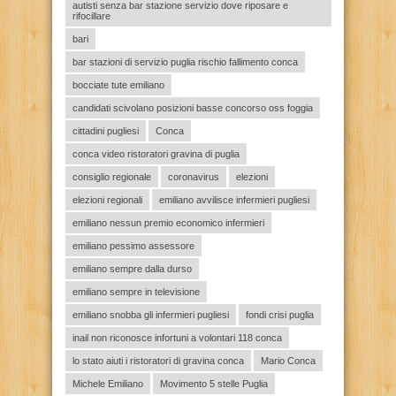
autisti senza bar stazione servizio dove riposare e
rifocillare
bari
bar stazioni di servizio puglia rischio fallimento conca
bocciate tute emiliano
candidati scivolano posizioni basse concorso oss foggia
cittadini pugliesi
Conca
conca video ristoratori gravina di puglia
consiglio regionale
coronavirus
elezioni
elezioni regionali
emiliano avvilisce infermieri pugliesi
emiliano nessun premio economico infermieri
emiliano pessimo assessore
emiliano sempre dalla durso
emiliano sempre in televisione
emiliano snobba gli infermieri pugliesi
fondi crisi puglia
inail non riconosce infortuni a volontari 118 conca
lo stato aiuti i ristoratori di gravina conca
Mario Conca
Michele Emiliano
Movimento 5 stelle Puglia