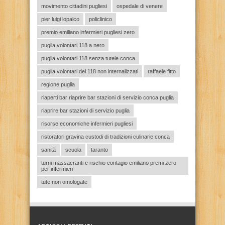
movimento cittadini pugliesi
ospedale di venere
pier luigi lopalco
policlinico
premio emiliano infermieri pugliesi zero
puglia volontari 118 a nero
puglia volontari 118 senza tutele conca
puglia volontari del 118 non internalizzati
raffaele fitto
regione puglia
riaperti bar riaprire bar stazioni di servizio conca puglia
riaprire bar stazioni di servizio puglia
risorse economiche infermieri pugliesi
ristoratori gravina custodi di tradizioni culinarie conca
sanità
scuola
taranto
turni massacranti e rischio contagio emiliano premi zero
per infermieri
tute non omologate