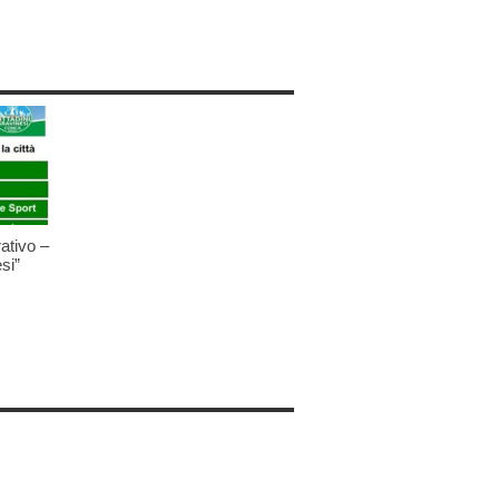
ativo –
si”