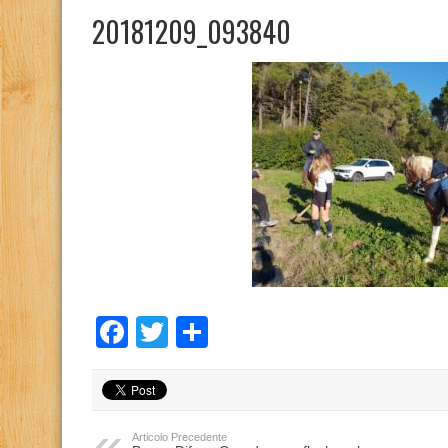
20181209_093840
Facebook
Twitter
Condividi
Articolo Precedente