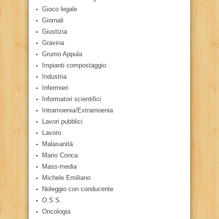
Gioco legale
Giornali
Giustizia
Gravina
Grumo Appula
Impianti compostaggio
Industria
Infermieri
Informatori scientifici
Intramoenia/Extramoenia
Lavori pubblici
Lavoro
Malasanità
Mario Conca
Mass-media
Michele Emiliano
Noleggio con conducente
O.S.S.
Oncologia