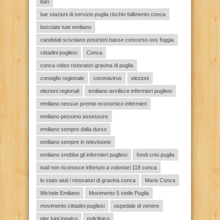
bari
bar stazioni di servizio puglia rischio fallimento conca
bocciate tute emiliano
candidati scivolano posizioni basse concorso oss foggia
cittadini pugliesi
Conca
conca video ristoratori gravina di puglia
consiglio regionale
coronavirus
elezioni
elezioni regionali
emiliano avvilisce infermieri pugliesi
emiliano nessun premio economico infermieri
emiliano pessimo assessore
emiliano sempre dalla durso
emiliano sempre in televisione
emiliano snobba gli infermieri pugliesi
fondi crisi puglia
inail non riconosce infortuni a volontari 118 conca
lo stato aiuti i ristoratori di gravina conca
Mario Conca
Michele Emiliano
Movimento 5 stelle Puglia
movimento cittadini pugliesi
ospedale di venere
pier luigi lopalco
policlinico