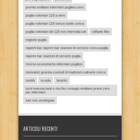
premio emiliano infermieri pugliesi zero
puglia volontari 118 a nero
puglia volontari 118 senza tutele conca
puglia volontari del 118 non internalizzati
raffaele fitto
regione puglia
riaperti bar riaprire bar stazioni di servizio conca puglia
riaprire bar stazioni di servizio puglia
risorse economiche infermieri pugliesi
ristoratori gravina custodi di tradizioni culinarie conca
sanità
scuola
taranto
turni massacranti e rischio contagio emiliano premi zero
per infermieri
tute non omologate
ARTICOLI RECENTI