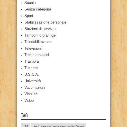
Scuola
Senza categoria
Sport
Stabilizzazione personale
Stazioni di servizio
Tamponi orofaringei
Teleriabilitazione
Televisioni
Test sierologici
Trasporti
Turismo
U.S.C.A.
Università
Vaccinazioni
Viabilità
Video
TAG
118
audizione commissione sanità Dattoli