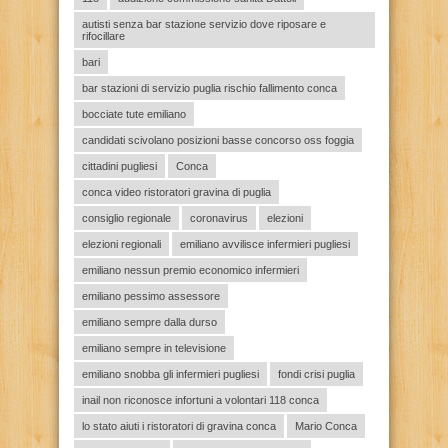
autisti senza bar stazione servizio dove riposare e
rifocillare
bari
bar stazioni di servizio puglia rischio fallimento conca
bocciate tute emiliano
candidati scivolano posizioni basse concorso oss foggia
cittadini pugliesi
Conca
conca video ristoratori gravina di puglia
consiglio regionale
coronavirus
elezioni
elezioni regionali
emiliano avvilisce infermieri pugliesi
emiliano nessun premio economico infermieri
emiliano pessimo assessore
emiliano sempre dalla durso
emiliano sempre in televisione
emiliano snobba gli infermieri pugliesi
fondi crisi puglia
inail non riconosce infortuni a volontari 118 conca
lo stato aiuti i ristoratori di gravina conca
Mario Conca