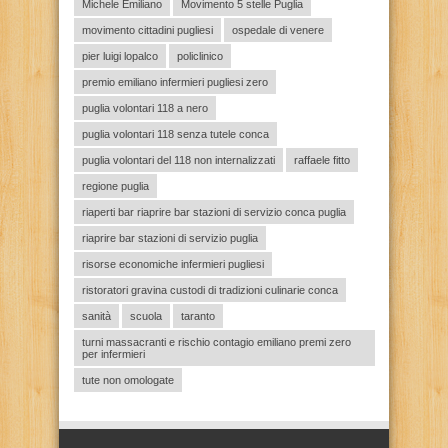
Michele Emiliano
Movimento 5 stelle Puglia
movimento cittadini pugliesi
ospedale di venere
pier luigi lopalco
policlinico
premio emiliano infermieri pugliesi zero
puglia volontari 118 a nero
puglia volontari 118 senza tutele conca
puglia volontari del 118 non internalizzati
raffaele fitto
regione puglia
riaperti bar riaprire bar stazioni di servizio conca puglia
riaprire bar stazioni di servizio puglia
risorse economiche infermieri pugliesi
ristoratori gravina custodi di tradizioni culinarie conca
sanità
scuola
taranto
turni massacranti e rischio contagio emiliano premi zero
per infermieri
tute non omologate