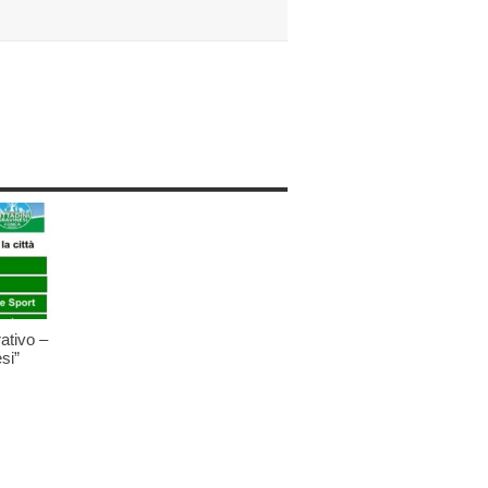
ativo –
si”